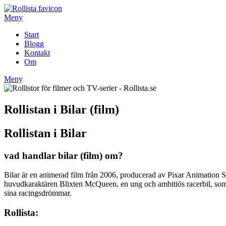
Hoppa
till
Meny
innehåll
Start
Blogg
Kontakt
Om
Meny
Rollistan i Bilar (film)
Rollistan i Bilar
vad handlar bilar (film) om?
Bilar är en animerad film från 2006, producerad av Pixar Animation St
huvudkaraktären Blixten McQueen, en ung och ambitiös racerbil, som h
sina racingsdrömmar.
Rollista: