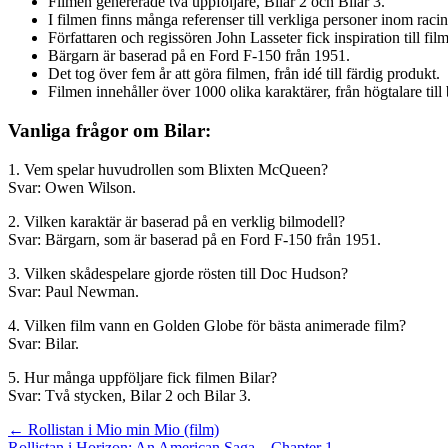
Filmen genererade två uppföljare, Bilar 2 och Bilar 3.
I filmen finns många referenser till verkliga personer inom raci
Författaren och regissören John Lasseter fick inspiration till fi
Bärgarn är baserad på en Ford F-150 från 1951.
Det tog över fem år att göra filmen, från idé till färdig produkt.
Filmen innehåller över 1000 olika karaktärer, från högtalare till
Vanliga frågor om Bilar:
1. Vem spelar huvudrollen som Blixten McQueen?
Svar: Owen Wilson.
2. Vilken karaktär är baserad på en verklig bilmodell?
Svar: Bärgarn, som är baserad på en Ford F-150 från 1951.
3. Vilken skådespelare gjorde rösten till Doc Hudson?
Svar: Paul Newman.
4. Vilken film vann en Golden Globe för bästa animerade film?
Svar: Bilar.
5. Hur många uppföljare fick filmen Bilar?
Svar: Två stycken, Bilar 2 och Bilar 3.
Inläggsnavigering
← Rollistan i Mio min Mio (film)
Rollistan i Horizon: An American Saga – Chapter 1 →