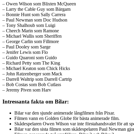
– Owen Wilson som Blixten McQueen
– Larry the Cable Guy som Bärgarn
– Bonnie Hunt som Sally Carrera
– Paul Newman som Doc Hudson
– Tony Shalhoub som Luigi
– Cheech Marin som Ramone
– Michael Wallis som Sheriffen
– George Carlin som Fillmore
– Paul Dooley som Sarge
– Jenifer Lewis som Flo
– Guido Quaroni som Guido
– Richard Petty som The King
– Michael Keaton som Chick Hicks
– John Ratzenberger som Mack
– Darrell Waltrip som Darrell Cartrip
– Bob Costas som Bob Cutlass
– Jeremy Piven som Harv
Intressanta fakta om Bilar:
Bilar var den sjunde animerade långfilmen från Pixar.
Filmen vann en Golden Globe för bästa animerade film.
Skådespelaren Owen Wilson var inte förstahandsvalet för att s
Bilar var den sista filmen som skådespelaren Paul Newman gjord