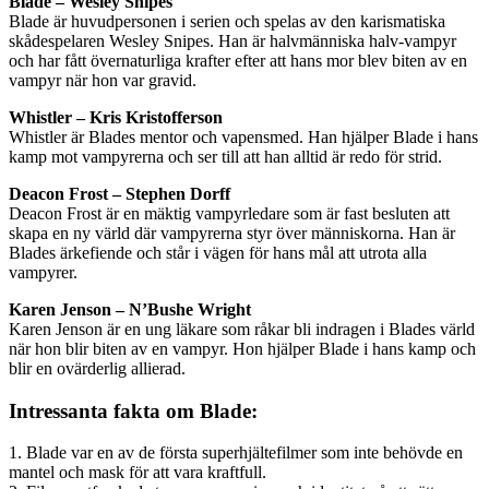
Blade – Wesley Snipes
Blade är huvudpersonen i serien och spelas av den karismatiska
skådespelaren Wesley Snipes. Han är halvmänniska halv-vampyr
och har fått övernaturliga krafter efter att hans mor blev biten av en
vampyr när hon var gravid.
Whistler – Kris Kristofferson
Whistler är Blades mentor och vapensmed. Han hjälper Blade i hans
kamp mot vampyrerna och ser till att han alltid är redo för strid.
Deacon Frost – Stephen Dorff
Deacon Frost är en mäktig vampyrledare som är fast besluten att
skapa en ny värld där vampyrerna styr över människorna. Han är
Blades ärkefiende och står i vägen för hans mål att utrota alla
vampyrer.
Karen Jenson – N’Bushe Wright
Karen Jenson är en ung läkare som råkar bli indragen i Blades värld
när hon blir biten av en vampyr. Hon hjälper Blade i hans kamp och
blir en ovärderlig allierad.
Intressanta fakta om Blade:
1. Blade var en av de första superhjältefilmer som inte behövde en
mantel och mask för att vara kraftfull.