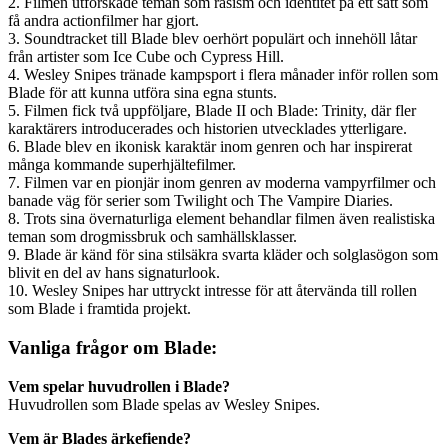
2. Filmen utforskade teman som rasism och identitet på ett sätt som
få andra actionfilmer har gjort.
3. Soundtracket till Blade blev oerhört populärt och innehöll låtar
från artister som Ice Cube och Cypress Hill.
4. Wesley Snipes tränade kampsport i flera månader inför rollen som
Blade för att kunna utföra sina egna stunts.
5. Filmen fick två uppföljare, Blade II och Blade: Trinity, där fler
karaktärers introducerades och historien utvecklades ytterligare.
6. Blade blev en ikonisk karaktär inom genren och har inspirerat
många kommande superhjältefilmer.
7. Filmen var en pionjär inom genren av moderna vampyrfilmer och
banade väg för serier som Twilight och The Vampire Diaries.
8. Trots sina övernaturliga element behandlar filmen även realistiska
teman som drogmissbruk och samhällsklasser.
9. Blade är känd för sina stilsäkra svarta kläder och solglasögon som
blivit en del av hans signaturlook.
10. Wesley Snipes har uttryckt intresse för att återvända till rollen
som Blade i framtida projekt.
Vanliga frågor om Blade:
Vem spelar huvudrollen i Blade?
Huvudrollen som Blade spelas av Wesley Snipes.
Vem är Blades ärkefiende?