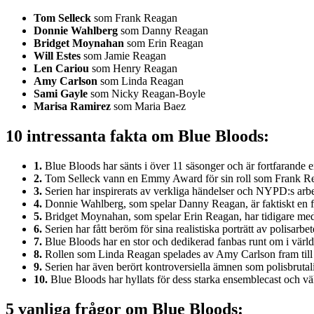
Tom Selleck
som Frank Reagan
Donnie Wahlberg
som Danny Reagan
Bridget Moynahan
som Erin Reagan
Will Estes
som Jamie Reagan
Len Cariou
som Henry Reagan
Amy Carlson
som Linda Reagan
Sami Gayle
som Nicky Reagan-Boyle
Marisa Ramirez
som Maria Baez
10 intressanta fakta om Blue Bloods:
1.
Blue Bloods har sänts i över 11 säsonger och är fortfarande 
2.
Tom Selleck vann en Emmy Award för sin roll som Frank Rea
3.
Serien har inspirerats av verkliga händelser och NYPD:s arb
4.
Donnie Wahlberg, som spelar Danny Reagan, är faktiskt en 
5.
Bridget Moynahan, som spelar Erin Reagan, har tidigare medv
6.
Serien har fått beröm för sina realistiska porträtt av polisarbet
7.
Blue Bloods har en stor och dedikerad fanbas runt om i värld
8.
Rollen som Linda Reagan spelades av Amy Carlson fram till 
9.
Serien har även berört kontroversiella ämnen som polisbrutali
10.
Blue Bloods har hyllats för dess starka ensemblecast och väl
5 vanliga frågor om Blue Bloods: