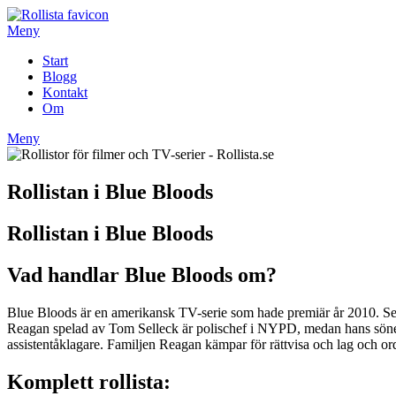
Hoppa
till
Meny
innehåll
Start
Blogg
Kontakt
Om
Meny
Rollistan i Blue Bloods
Rollistan i Blue Bloods
Vad handlar Blue Bloods om?
Blue Bloods är en amerikansk TV-serie som hade premiär år 2010. S
Reagan spelad av Tom Selleck är polischef i NYPD, medan hans söner
assistentåklagare. Familjen Reagan kämpar för rättvisa och lag och or
Komplett rollista: