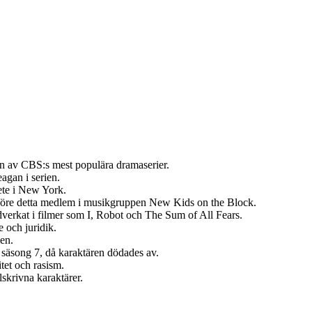
en av CBS:s mest populära dramaserier.
gan i serien.
ete i New York.
före detta medlem i musikgruppen New Kids on the Block.
erkat i filmer som I, Robot och The Sum of All Fears.
e och juridik.
en.
säsong 7, då karaktären dödades av.
tet och rasism.
skrivna karaktärer.