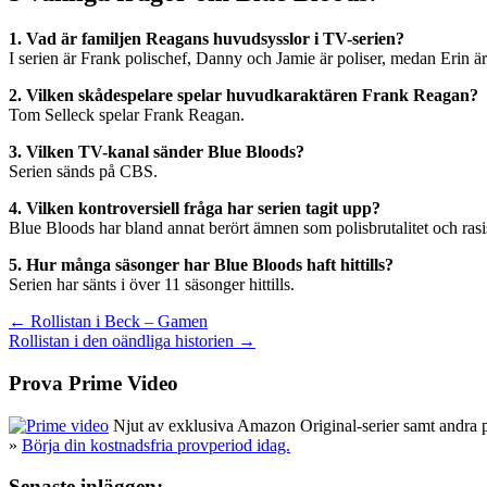
1. Vad är familjen Reagans huvudsysslor i TV-serien?
I serien är Frank polischef, Danny och Jamie är poliser, medan Erin är
2. Vilken skådespelare spelar huvudkaraktären Frank Reagan?
Tom Selleck spelar Frank Reagan.
3. Vilken TV-kanal sänder Blue Bloods?
Serien sänds på CBS.
4. Vilken kontroversiell fråga har serien tagit upp?
Blue Bloods har bland annat berört ämnen som polisbrutalitet och ras
5. Hur många säsonger har Blue Bloods haft hittills?
Serien har sänts i över 11 säsonger hittills.
Inläggsnavigering
← Rollistan i Beck – Gamen
Rollistan i den oändliga historien →
Prova Prime Video
Njut av exklusiva Amazon Original-serier samt andra pop
»
Börja din kostnadsfria provperiod idag.
Senaste inläggen: