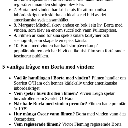
regissörer innan den slutligen blev klar.
7. Borta med vinden har kritiserats för att romantisa
inbördeskriget och skildra en idealiserad bild av det
amerikanska sydstatssamhället.
8. Margaret Mitchell skrev endast en bok i sitt liv, Borta med
vinden, som blev en enorm succé och vann Pulitzerpriset.
9. Filmen är känd för sina spektakulära kostymer och
scenografi, som skapade en episk känsla.
10. Borta med vinden har haft stor påverkan på
populärkulturen och har blivit en ikonisk film som fortfarande
fascinerar publiken.
5 vanliga frågor om Borta med vinden:
Vad är handlingen i Borta med vinden?
Filmen handlar om
Scarlett O’Hara och hennes kärleksliv under amerikanska
inbördeskriget.
Vem spelar huvudrollen i filmen?
Vivien Leigh spelar
huvudrollen som Scarlett O’Hara.
När hade Borta med vinden premiär?
Filmen hade premiär
år 1939.
Hur många Oscar vann filmen?
Borta med vinden vann åtta
Oscarpriser.
Vem regisserade filmen?
Victor Fleming regisserade Borta