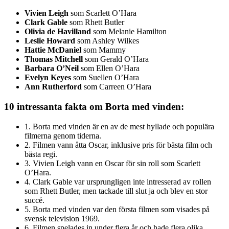
Vivien Leigh
som Scarlett O’Hara
Clark Gable
som Rhett Butler
Olivia de Havilland
som Melanie Hamilton
Leslie Howard
som Ashley Wilkes
Hattie McDaniel
som Mammy
Thomas Mitchell
som Gerald O’Hara
Barbara O’Neil
som Ellen O’Hara
Evelyn Keyes
som Suellen O’Hara
Ann Rutherford
som Carreen O’Hara
10 intressanta fakta om Borta med vinden:
1. Borta med vinden är en av de mest hyllade och populära
filmerna genom tiderna.
2. Filmen vann åtta Oscar, inklusive pris för bästa film och
bästa regi.
3. Vivien Leigh vann en Oscar för sin roll som Scarlett
O’Hara.
4. Clark Gable var ursprungligen inte intresserad av rollen
som Rhett Butler, men tackade till slut ja och blev en stor
succé.
5. Borta med vinden var den första filmen som visades på
svensk television 1969.
6. Filmen spelades in under flera år och hade flera olika