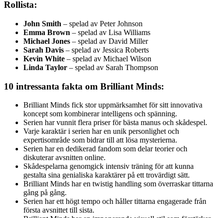
Rollista:
John Smith
– spelad av Peter Johnson
Emma Brown
– spelad av Lisa Williams
Michael Jones
– spelad av David Miller
Sarah Davis
– spelad av Jessica Roberts
Kevin White
– spelad av Michael Wilson
Linda Taylor
– spelad av Sarah Thompson
10 intressanta fakta om Brilliant Minds:
Brilliant Minds fick stor uppmärksamhet för sitt innovativa
koncept som kombinerar intelligens och spänning.
Serien har vunnit flera priser för bästa manus och skådespel.
Varje karaktär i serien har en unik personlighet och
expertisområde som bidrar till att lösa mysterierna.
Serien har en dedikerad fandom som delar teorier och
diskuterar avsnitten online.
Skådespelarna genomgick intensiv träning för att kunna
gestalta sina genialiska karaktärer på ett trovärdigt sätt.
Brilliant Minds har en twistig handling som överraskar tittarna
gång på gång.
Serien har ett högt tempo och håller tittarna engagerade från
första avsnittet till sista.