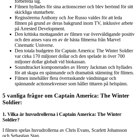
förbereda sig.
Filmen hyllades för sina actionscener och blev berömd för sitt
skickliga stuntarbete.
Regissörerna Anthony och Joe Russo valdes för att leda
filmen på grund av deras bakgrund inom TV, inklusive arbete
på Arrested Development.
Den kritiska mottagandet av filmen var överväldigande positiv
och den anses vara en av de bästa filmerna från Marvel
Cinematic Universe.
Den totala budgeten för Captain America: The Winter Soldier
var cirka 170 miljoner dollar och den spelade in över 700
miljoner dollar globalt vid biokassan.
Soundtracket komponerades av Henry Jackman och hyllades
för att skapa en spännande och dramatisk stämning för filmen.
Filmen innehåller flera överraskande vändningar och
spännande actionsekvenser som håller tittaren på helspänn.
5 vanliga frågor om Captain America: The Winter
Soldier:
1. Vilka är huvudrollerna i Captain America: The Winter
Soldier?
I filmen spelas huvudrollerna av Chris Evans, Scarlett Johansson
och Sebastian Stan.