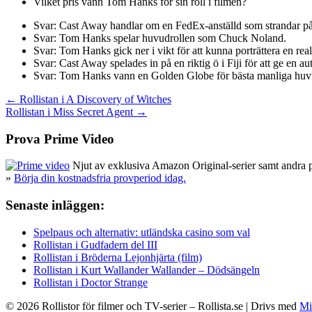
Vilket pris vann Tom Hanks för sin roll i filmen?
Svar: Cast Away handlar om en FedEx-anställd som strandar på 
Svar: Tom Hanks spelar huvudrollen som Chuck Noland.
Svar: Tom Hanks gick ner i vikt för att kunna porträttera en rea
Svar: Cast Away spelades in på en riktig ö i Fiji för att ge en aut
Svar: Tom Hanks vann en Golden Globe för bästa manliga huvudr
Inläggsnavigering
← Rollistan i A Discovery of Witches
Rollistan i Miss Secret Agent →
Prova Prime Video
Njut av exklusiva Amazon Original-serier samt andra pop
»
Börja din kostnadsfria provperiod idag.
Senaste inläggen:
Spelpaus och alternativ: utländska casino som val
Rollistan i Gudfadern del III
Rollistan i Bröderna Lejonhjärta (film)
Rollistan i Kurt Wallander Wallander – Dödsängeln
Rollistan i Doctor Strange
© 2026 Rollistor för filmer och TV-serier – Rollista.se
| Drivs med
Mi