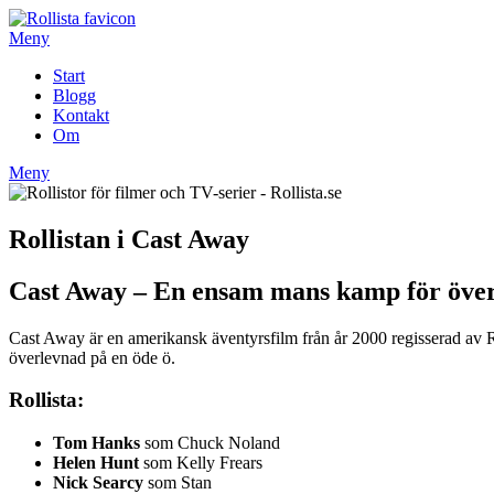
Hoppa
till
Meny
innehåll
Start
Blogg
Kontakt
Om
Meny
Rollistan i Cast Away
Cast Away – En ensam mans kamp för öve
Cast Away är en amerikansk äventyrsfilm från år 2000 regisserad av
överlevnad på en öde ö.
Rollista:
Tom Hanks
som Chuck Noland
Helen Hunt
som Kelly Frears
Nick Searcy
som Stan