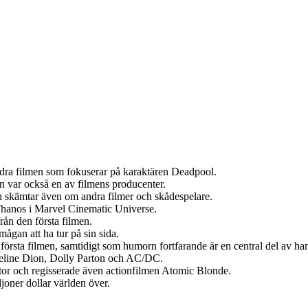
ndra filmen som fokuserar på karaktären Deadpool.
 var också en av filmens producenter.
och skämtar även om andra filmer och skådespelare.
 Thanos i Marvel Cinematic Universe.
ån den första filmen.
ågan att ha tur på sin sida.
första filmen, samtidigt som humorn fortfarande är en central del av ha
m Celine Dion, Dolly Parton och AC/DC.
ator och regisserade även actionfilmen Atomic Blonde.
joner dollar världen över.