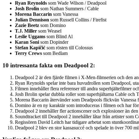
Ryan Reynolds
som Wade Wilson / Deadpool
Josh Brolin
som Nathan Summers / Cable
Morena Baccarin
som Vanessa
Julian Dennison
som Russell Collins / Firefist
Zazie Beetz
som Domino
T.J. Miller
som Weasel
Leslie Uggams
som Blind Al
Karan Soni
som Dopinder
Stefan Kapičić
som rösten till Colossus
Terry Crews
som Bedlam
10 intressanta fakta om Deadpool 2:
Deadpool 2 är den fjärde filmen i X-Men-filmserien och den a
Ryan Reynolds spelar inte bara huvudrollen som Deadpool, utan
Filmen innehåller flera referenser till andra superhjältefilmer 
Josh Brolin spelar dubbla roller som superhjältarna Cable och
Morena Baccarin återvänder som Deadpools flickvän Vanessa fr
Domino är en ny karaktär som introduceras i filmen och har förm
Deadpool 2 innehåller fler actionscener och explosioner än den 
Soundtracket till Deadpool 2 innehåller låtar från artister so
Regissören David Leitch har tidigare arbetat som stuntkoordin
Deadpool 2 blev en stor kassasuccé och spelade in över 700 mil