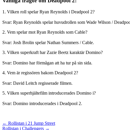
Vanliga frågor om Deadpool 2:
1. Vilken roll spelar Ryan Reynolds i Deadpool 2?
Svar: Ryan Reynolds spelar huvudrollen som Wade Wilson / Deadpoo
2. Vem spelar mot Ryan Reynolds som Cable?
Svar: Josh Brolin spelar Nathan Summers / Cable.
3. Vilken superkraft har Zazie Beetz karaktär Domino?
Svar: Domino har förmågan att ha tur på sin sida.
4. Vem är regissören bakom Deadpool 2?
Svar: David Leitch regisserade filmen.
5. Vilken superhjältefilm introducerades Domino i?
Svar: Domino introducerades i Deadpool 2.
Inläggsnavigering
← Rollistan i 21 Jump Street
Rollistan i Challengers →