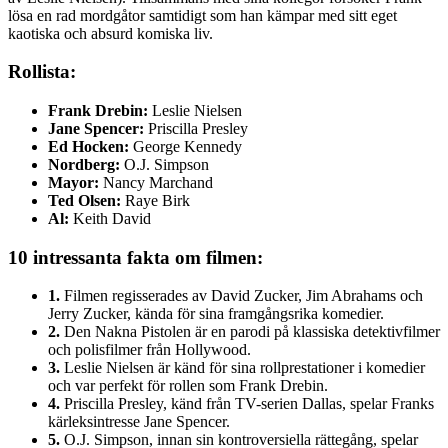
lösa en rad mordgåtor samtidigt som han kämpar med sitt eget
kaotiska och absurd komiska liv.
Rollista:
Frank Drebin:
Leslie Nielsen
Jane Spencer:
Priscilla Presley
Ed Hocken:
George Kennedy
Nordberg:
O.J. Simpson
Mayor:
Nancy Marchand
Ted Olsen:
Raye Birk
Al:
Keith David
10 intressanta fakta om filmen:
1.
Filmen regisserades av David Zucker, Jim Abrahams och
Jerry Zucker, kända för sina framgångsrika komedier.
2.
Den Nakna Pistolen är en parodi på klassiska detektivfilmer
och polisfilmer från Hollywood.
3.
Leslie Nielsen är känd för sina rollprestationer i komedier
och var perfekt för rollen som Frank Drebin.
4.
Priscilla Presley, känd från TV-serien Dallas, spelar Franks
kärleksintresse Jane Spencer.
5.
O.J. Simpson, innan sin kontroversiella rättegång, spelar