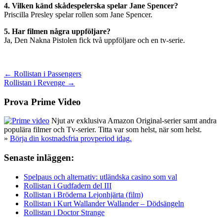
4. Vilken känd skådespelerska spelar Jane Spencer?
Priscilla Presley spelar rollen som Jane Spencer.
5. Har filmen några uppföljare?
Ja, Den Nakna Pistolen fick två uppföljare och en tv-serie.
Inläggsnavigering
← Rollistan i Passengers
Rollistan i Revenge →
Prova Prime Video
Njut av exklusiva Amazon Original-serier samt andra
populära filmer och Tv-serier. Titta var som helst, när som helst.
»
Börja din kostnadsfria provperiod idag.
Senaste inläggen:
Spelpaus och alternativ: utländska casino som val
Rollistan i Gudfadern del III
Rollistan i Bröderna Lejonhjärta (film)
Rollistan i Kurt Wallander Wallander – Dödsängeln
Rollistan i Doctor Strange