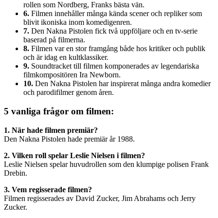
rollen som Nordberg, Franks bästa vän.
6.
Filmen innehåller många kända scener och repliker som
blivit ikoniska inom komedigenren.
7.
Den Nakna Pistolen fick två uppföljare och en tv-serie
baserad på filmerna.
8.
Filmen var en stor framgång både hos kritiker och publik
och är idag en kultklassiker.
9.
Soundtracket till filmen komponerades av legendariska
filmkompositören Ira Newborn.
10.
Den Nakna Pistolen har inspirerat många andra komedier
och parodifilmer genom åren.
5 vanliga frågor om filmen:
1. När hade filmen premiär?
Den Nakna Pistolen hade premiär år 1988.
2. Vilken roll spelar Leslie Nielsen i filmen?
Leslie Nielsen spelar huvudrollen som den klumpige polisen Frank
Drebin.
3. Vem regisserade filmen?
Filmen regisserades av David Zucker, Jim Abrahams och Jerry
Zucker.