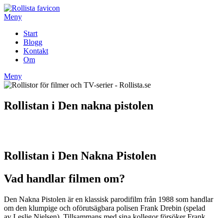
Hoppa
till
Meny
innehåll
Start
Blogg
Kontakt
Om
Meny
Rollistan i Den nakna pistolen
Rollistan i Den Nakna Pistolen
Vad handlar filmen om?
Den Nakna Pistolen är en klassisk parodifilm från 1988 som handlar
om den klumpige och oförutsägbara polisen Frank Drebin (spelad
av Leslie Nielsen). Tillsammans med sina kollegor försöker Frank