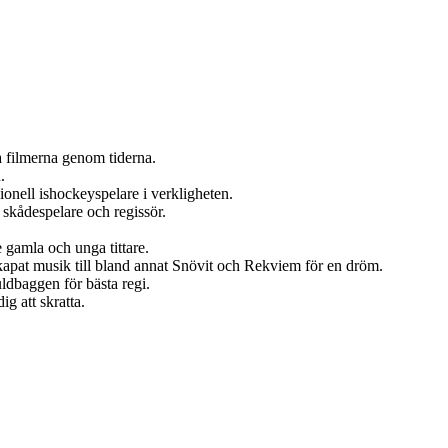
a filmerna genom tiderna.
.
onell ishockeyspelare i verkligheten.
skådespelare och regissör.
e gamla och unga tittare.
kapat musik till bland annat Snövit och Rekviem för en dröm.
ldbaggen för bästa regi.
ig att skratta.