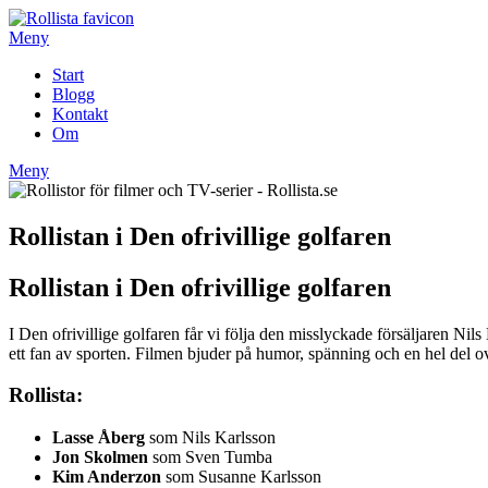
Hoppa
till
Meny
innehåll
Start
Blogg
Kontakt
Om
Meny
Rollistan i Den ofrivillige golfaren
Rollistan i Den ofrivillige golfaren
I Den ofrivillige golfaren får vi följa den misslyckade försäljaren Nils 
ett fan av sporten. Filmen bjuder på humor, spänning och en hel del 
Rollista:
Lasse Åberg
som Nils Karlsson
Jon Skolmen
som Sven Tumba
Kim Anderzon
som Susanne Karlsson