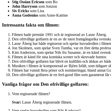
Stig Ossian Ericson
som Bo
John Harryson
som Jonzon
Siv Ericks
som Lisa
Anna Godenius
som Anne-Katrine
Intressanta fakta om filmen:
Filmen hade premiär 1991 och är regisserad av Lasse Åberg.
Den ofrivillige golfaren är en av de mest framgångsrika svensk
Lasse Åberg har både regisserat och spelar huvudrollen i filmen
Jon Skolmen, som spelar Sven Tumba, var en före detta professi
Kim Anderzon, som spelar Nils fru Susanne, är en känd svensk 
Filmen är känd för sina komiska scener och skruvade humor.
Den ofrivillige golfaren har blivit en kultfilm och älskas av båd
Musiken i filmen är komponerad av Björn Isfält, som tidigare s
Filmen har vunnit flera priser och nomineringar, bland annat Gu
Den ofrivillige golfaren är en feel-good film som garanterat får d
Vanliga frågor om Den ofrivillige golfaren:
Vem regisserade filmen?
Svar:
Lasse Åberg regisserade filmen.
Vem spelar huvudrollen som Nils Karlsson?