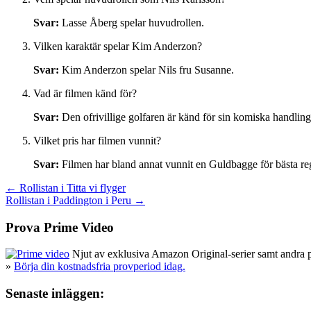
Svar:
Lasse Åberg spelar huvudrollen.
Vilken karaktär spelar Kim Anderzon?
Svar:
Kim Anderzon spelar Nils fru Susanne.
Vad är filmen känd för?
Svar:
Den ofrivillige golfaren är känd för sin komiska handlin
Vilket pris har filmen vunnit?
Svar:
Filmen har bland annat vunnit en Guldbagge för bästa re
Inläggsnavigering
← Rollistan i Titta vi flyger
Rollistan i Paddington i Peru →
Prova Prime Video
Njut av exklusiva Amazon Original-serier samt andra pop
»
Börja din kostnadsfria provperiod idag.
Senaste inläggen: