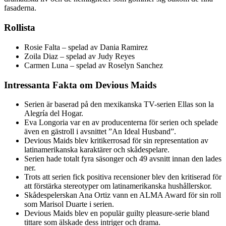
fasaderna.
Rollista
Rosie Falta – spelad av Dania Ramirez
Zoila Diaz – spelad av Judy Reyes
Carmen Luna – spelad av Roselyn Sanchez
Intressanta Fakta om Devious Maids
Serien är baserad på den mexikanska TV-serien Ellas son la
Alegría del Hogar.
Eva Longoria var en av producenterna för serien och spelade
även en gästroll i avsnittet ”An Ideal Husband”.
Devious Maids blev kritikerrosad för sin representation av
latinamerikanska karaktärer och skådespelare.
Serien hade totalt fyra säsonger och 49 avsnitt innan den lades
ner.
Trots att serien fick positiva recensioner blev den kritiserad för
att förstärka stereotyper om latinamerikanska hushållerskor.
Skådespelerskan Ana Ortiz vann en ALMA Award för sin roll
som Marisol Duarte i serien.
Devious Maids blev en populär guilty pleasure-serie bland
tittare som älskade dess intriger och drama.