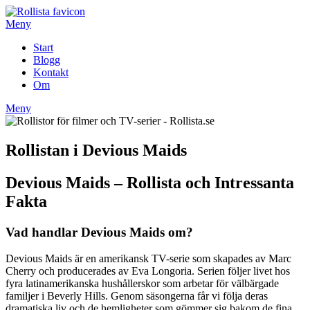
Hoppa
till
Meny
innehåll
Start
Blogg
Kontakt
Om
Meny
Rollistan i Devious Maids
Devious Maids – Rollista och Intressanta
Fakta
Vad handlar Devious Maids om?
Devious Maids är en amerikansk TV-serie som skapades av Marc
Cherry och producerades av Eva Longoria. Serien följer livet hos
fyra latinamerikanska hushållerskor som arbetar för välbärgade
familjer i Beverly Hills. Genom säsongerna får vi följa deras
dramatiska liv och de hemligheter som gömmer sig bakom de fina