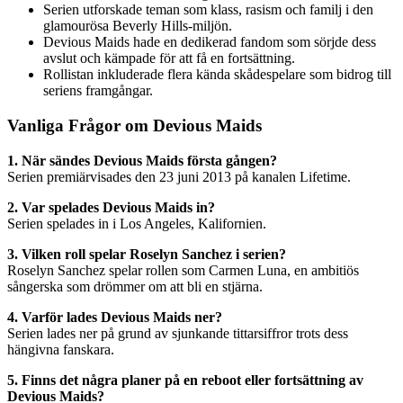
Serien utforskade teman som klass, rasism och familj i den
glamourösa Beverly Hills-miljön.
Devious Maids hade en dedikerad fandom som sörjde dess
avslut och kämpade för att få en fortsättning.
Rollistan inkluderade flera kända skådespelare som bidrog till
seriens framgångar.
Vanliga Frågor om Devious Maids
1. När sändes Devious Maids första gången?
Serien premiärvisades den 23 juni 2013 på kanalen Lifetime.
2. Var spelades Devious Maids in?
Serien spelades in i Los Angeles, Kalifornien.
3. Vilken roll spelar Roselyn Sanchez i serien?
Roselyn Sanchez spelar rollen som Carmen Luna, en ambitiös
sångerska som drömmer om att bli en stjärna.
4. Varför lades Devious Maids ner?
Serien lades ner på grund av sjunkande tittarsiffror trots dess
hängivna fanskara.
5. Finns det några planer på en reboot eller fortsättning av
Devious Maids?