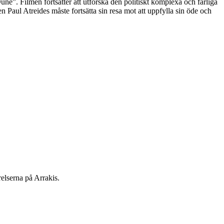
une”. Filmen fortsätter att utforska den politiskt komplexa och farliga
 Paul Atreides måste fortsätta sin resa mot att uppfylla sin öde och
elserna på Arrakis.