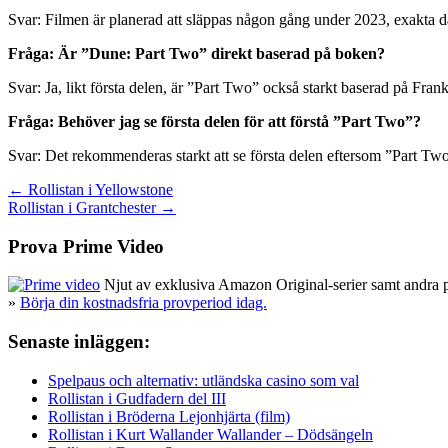
Svar: Filmen är planerad att släppas någon gång under 2023, exakta 
Fråga: Är ”Dune: Part Two” direkt baserad på boken?
Svar: Ja, likt första delen, är ”Part Two” också starkt baserad på Fr
Fråga: Behöver jag se första delen för att förstå ”Part Two”?
Svar: Det rekommenderas starkt att se första delen eftersom ”Part Two
Inläggsnavigering
← Rollistan i Yellowstone
Rollistan i Grantchester →
Prova Prime Video
Njut av exklusiva Amazon Original-serier samt andra pop
»
Börja din kostnadsfria provperiod idag.
Senaste inläggen:
Spelpaus och alternativ: utländska casino som val
Rollistan i Gudfadern del III
Rollistan i Bröderna Lejonhjärta (film)
Rollistan i Kurt Wallander Wallander – Dödsängeln