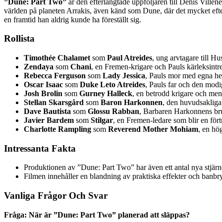
”Dune: Part Two”
är den efterlängtade uppföljaren till Denis Villen
världen på planeten Arrakis, även känd som Dune, där det mycket eftert
en framtid han aldrig kunde ha föreställt sig.
Rollista
Timothée Chalamet
som
Paul Atreides
, ung arvtagare till H
Zendaya
som
Chani
, en Fremen-krigare och Pauls kärleksintre
Rebecca Ferguson
som
Lady Jessica
, Pauls mor med egna heml
Oscar Isaac
som
Duke Leto Atreides
, Pauls far och den modi
Josh Brolin
som
Gurney Halleck
, en betrodd krigare och ment
Stellan Skarsgård
som
Baron Harkonnen
, den huvudsakliga
Dave Bautista
som
Glossu Rabban
, Barbaren Harkonnens brut
Javier Bardem
som
Stilgar
, en Fremen-ledare som blir en fört
Charlotte Rampling
som
Reverend Mother Mohiam
, en hö
Intressanta Fakta
Produktionen av ”Dune: Part Two” har även ett antal nya stjärno
Filmen innehåller en blandning av praktiska effekter och banbr
Vanliga Frågor Och Svar
Fråga: När är ”Dune: Part Two” planerad att släppas?