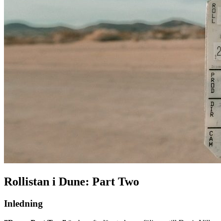
Rollistan i Dune: Part Two
Inledning