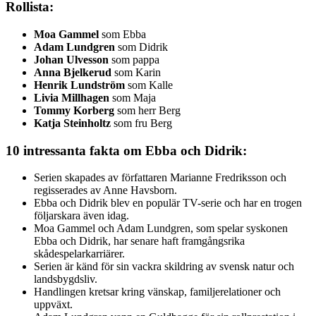
Rollista:
Moa Gammel
som Ebba
Adam Lundgren
som Didrik
Johan Ulvesson
som pappa
Anna Bjelkerud
som Karin
Henrik Lundström
som Kalle
Livia Millhagen
som Maja
Tommy Korberg
som herr Berg
Katja Steinholtz
som fru Berg
10 intressanta fakta om Ebba och Didrik:
Serien skapades av författaren Marianne Fredriksson och
regisserades av Anne Havsborn.
Ebba och Didrik blev en populär TV-serie och har en trogen
följarskara även idag.
Moa Gammel och Adam Lundgren, som spelar syskonen
Ebba och Didrik, har senare haft framgångsrika
skådespelarkarriärer.
Serien är känd för sin vackra skildring av svensk natur och
landsbygdsliv.
Handlingen kretsar kring vänskap, familjerelationer och
uppväxt.