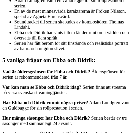
Adam Lundgren vann en Guldbagge för sin rollprestation i
serien.
En av de mest minnesvärda karaktärerna är Fröken Nilsson,
spelad av Agneta Ehrensvärd.
Soundtracket till serien skapades av kompositören Thomas
Lindahl.
Ebba och Didrik har sänts i flera länder runt om i världen och
översatts till flera språk.
Serien har fått beröm för sitt finstämda och realistiska porträtt
av barn- och ungdomslivet.
5 vanliga frågor om Ebba och Didrik:
Vad är åldersgränsen för Ebba och Didrik?
Åldersgränsen för
serien är rekommenderad från 7 år.
Var kan man se Ebba och Didrik idag?
Serien finns att streama
på vissa svenska streamingtjänster.
Har Ebba och Didrik vunnit några priser?
Adam Lundgren vann
en Guldbagge för sin rollprestation i serien.
Hur många säsonger har Ebba och Didrik?
Serien består av tre
säsonger med sammanlagt 24 avsnitt.