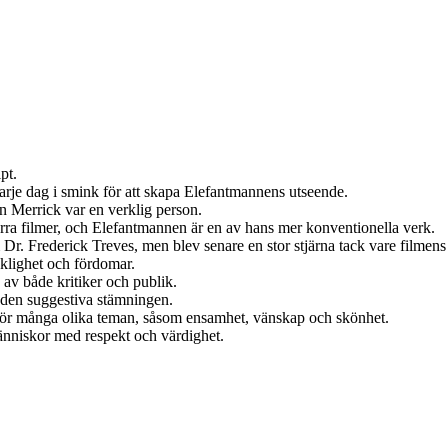
pt.
arje dag i smink för att skapa Elefantmannens utseende.
n Merrick var en verklig person.
arra filmer, och Elefantmannen är en av hans mer konventionella verk.
Dr. Frederick Treves, men blev senare en stor stjärna tack vare filmen
klighet och fördomar.
 av både kritiker och publik.
l den suggestiva stämningen.
rör många olika teman, såsom ensamhet, vänskap och skönhet.
änniskor med respekt och värdighet.