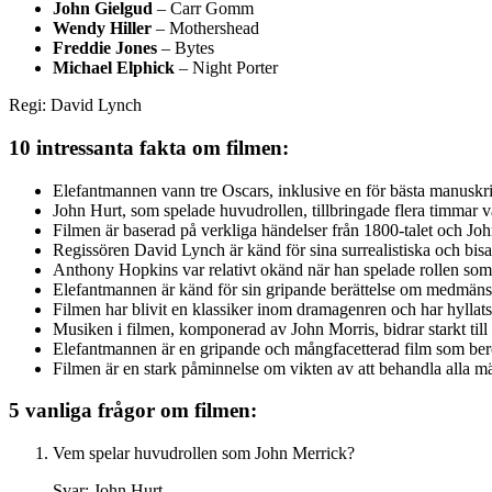
John Gielgud
– Carr Gomm
Wendy Hiller
– Mothershead
Freddie Jones
– Bytes
Michael Elphick
– Night Porter
Regi: David Lynch
10 intressanta fakta om filmen:
Elefantmannen vann tre Oscars, inklusive en för bästa manuskri
John Hurt, som spelade huvudrollen, tillbringade flera timmar v
Filmen är baserad på verkliga händelser från 1800-talet och Joh
Regissören David Lynch är känd för sina surrealistiska och bis
Anthony Hopkins var relativt okänd när han spelade rollen som 
Elefantmannen är känd för sin gripande berättelse om medmäns
Filmen har blivit en klassiker inom dramagenren och har hyllats
Musiken i filmen, komponerad av John Morris, bidrar starkt til
Elefantmannen är en gripande och mångfacetterad film som be
Filmen är en stark påminnelse om vikten av att behandla alla m
5 vanliga frågor om filmen:
Vem spelar huvudrollen som John Merrick?
Svar: John Hurt