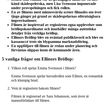
känd skådespelerska, men Lisa Svensson imponerade
under provspelningen och fick rollen.
En av filmens mest minnesvärda scener filmades om över
tjugo gånger på grund av skådespelarnas oförutsägbara
improvisationer.
Filmen är inspirerad av regissörens egna upplevelser som
bröllopskoordinator och innehåller många autentiska
detaljer från verkliga bröllop.
Ellinors Bröllop blev en oväntad publikfavorit och blev en
kassasuccé trots sin blygsamma marknadsföring.
En uppföljare till filmen är redan under planering och
förväntas släppas inom de kommande åren.
5 vanliga frågor om Ellinors Bröllop:
Vilken roll spelar Emma Svensson i filmen?
Emma Svensson spelar huvudrollen som Ellinor, en romantisk
och klumpig brud.
Vem är regissören bakom filmen?
Filmen är regisserad av Sara Johansson, som även är
manusförfattare till filmen.