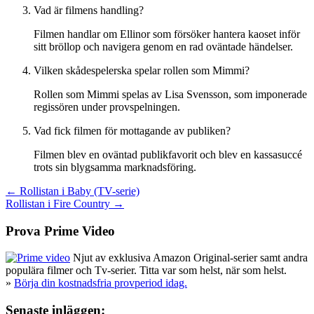
Vad är filmens handling?
Filmen handlar om Ellinor som försöker hantera kaoset inför
sitt bröllop och navigera genom en rad oväntade händelser.
Vilken skådespelerska spelar rollen som Mimmi?
Rollen som Mimmi spelas av Lisa Svensson, som imponerade
regissören under provspelningen.
Vad fick filmen för mottagande av publiken?
Filmen blev en oväntad publikfavorit och blev en kassasuccé
trots sin blygsamma marknadsföring.
Inläggsnavigering
← Rollistan i Baby (TV-serie)
Rollistan i Fire Country →
Prova Prime Video
Njut av exklusiva Amazon Original-serier samt andra
populära filmer och Tv-serier. Titta var som helst, när som helst.
»
Börja din kostnadsfria provperiod idag.
Senaste inläggen: