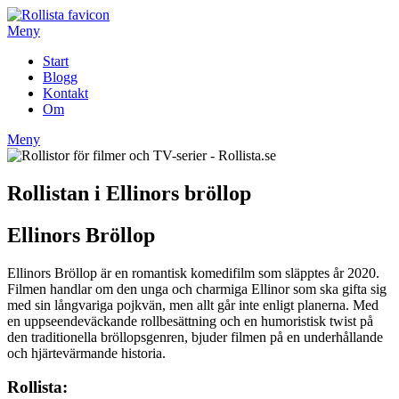
Hoppa
till
Meny
innehåll
Start
Blogg
Kontakt
Om
Meny
Rollistan i Ellinors bröllop
Ellinors Bröllop
Ellinors Bröllop är en romantisk komedifilm som släpptes år 2020.
Filmen handlar om den unga och charmiga Ellinor som ska gifta sig
med sin långvariga pojkvän, men allt går inte enligt planerna. Med
en uppseendeväckande rollbesättning och en humoristisk twist på
den traditionella bröllopsgenren, bjuder filmen på en underhållande
och hjärtevärmande historia.
Rollista: