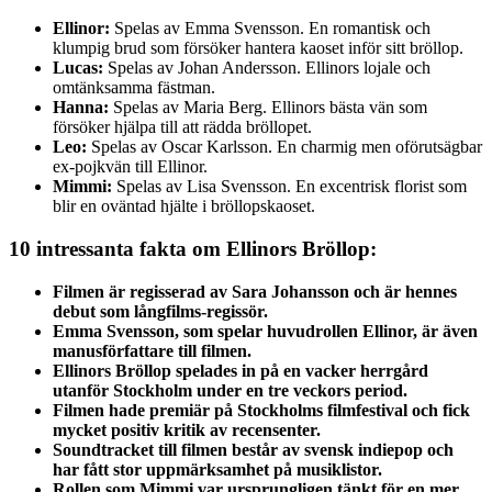
Ellinor:
Spelas av Emma Svensson. En romantisk och
klumpig brud som försöker hantera kaoset inför sitt bröllop.
Lucas:
Spelas av Johan Andersson. Ellinors lojale och
omtänksamma fästman.
Hanna:
Spelas av Maria Berg. Ellinors bästa vän som
försöker hjälpa till att rädda bröllopet.
Leo:
Spelas av Oscar Karlsson. En charmig men oförutsägbar
ex-pojkvän till Ellinor.
Mimmi:
Spelas av Lisa Svensson. En excentrisk florist som
blir en oväntad hjälte i bröllopskaoset.
10 intressanta fakta om Ellinors Bröllop:
Filmen är regisserad av Sara Johansson och är hennes
debut som långfilms-regissör.
Emma Svensson, som spelar huvudrollen Ellinor, är även
manusförfattare till filmen.
Ellinors Bröllop spelades in på en vacker herrgård
utanför Stockholm under en tre veckors period.
Filmen hade premiär på Stockholms filmfestival och fick
mycket positiv kritik av recensenter.
Soundtracket till filmen består av svensk indiepop och
har fått stor uppmärksamhet på musiklistor.
Rollen som Mimmi var ursprungligen tänkt för en mer