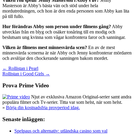
Vilken roll spelar Jenny Masterson i Abby’s liv?
Jenny
Masterson är Abby’s bästa vän och stöd under hela
mordutredningen, och hon är den enda personen som Abby kan lita
på till fullo.
Hur förändras Abby som person under filmens gång?
Abby
utvecklas från en blyg och osäker tonåring till en modig och
beslutsam ung kvinna som vågar konfrontera faror och sanningar.
Vilken är filmens mest minnesvärda scen?
En av de mest
minnesvärda scenerna är när Abby och Jenny konfronterar mördaren
och avslöjar den chockerande sanningen bakom mordet.
Inläggsnavigering
← Rollistan i Pearl
Rollistan i Good Girls →
Prova Prime Video
Njut av exklusiva Amazon Original-serier samt andra
populära filmer och Tv-serier. Titta var som helst, när som helst.
»
Börja din kostnadsfria provperiod idag.
Senaste inläggen:
Spelpaus och alternativ: utländska casino som val