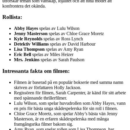
utforskar teman som vänskap, lojalitet och att hitta modet att
konfrontera det okända.
Rollista:
Abby Hayes
spelas av Lulu Wilson
Jenny Masterson
spelas av Chloe Grace Moretz
Kyle Reynolds
spelas av Ross Lynch
Detektiv Williams
spelas av David Harbour
Lisa Thompson
spelas av Amy Ryan
Eric Bell
spelas av Miles Heizer
Mrs. Jenkins
spelas av Sarah Paulson
Intressanta fakta om filmen:
Filmen är baserad på en populär bokserie med samma namn
skriven av författaren Holly Jackson.
Regissören för filmen, Sarah Carpenter, är känd för sitt arbete
med spännande thrillerfilmer.
Lulu Wilson, som spelar huvudrollen som Abby Hayes, vann
en pris för bästa unga skådespelerska för sin roll i filmen.
Chloe Grace Moretz, som spelar Abby’s bästa vän Jenny
Masterson, är en erfaren skådespelerska med många
framgångsrika filmer bakom sig.
Amy Ryan, som spelar rollen som Lisa Thompson, har