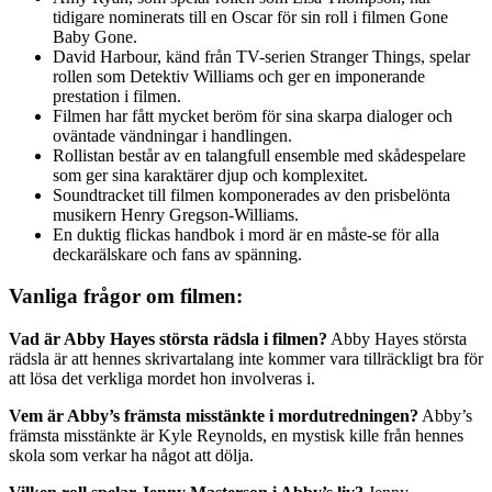
tidigare nominerats till en Oscar för sin roll i filmen Gone
Baby Gone.
David Harbour, känd från TV-serien Stranger Things, spelar
rollen som Detektiv Williams och ger en imponerande
prestation i filmen.
Filmen har fått mycket beröm för sina skarpa dialoger och
oväntade vändningar i handlingen.
Rollistan består av en talangfull ensemble med skådespelare
som ger sina karaktärer djup och komplexitet.
Soundtracket till filmen komponerades av den prisbelönta
musikern Henry Gregson-Williams.
En duktig flickas handbok i mord är en måste-se för alla
deckarälskare och fans av spänning.
Vanliga frågor om filmen:
Vad är Abby Hayes största rädsla i filmen?
Abby Hayes största
rädsla är att hennes skrivartalang inte kommer vara tillräckligt bra för
att lösa det verkliga mordet hon involveras i.
Vem är Abby’s främsta misstänkte i mordutredningen?
Abby’s
främsta misstänkte är Kyle Reynolds, en mystisk kille från hennes
skola som verkar ha något att dölja.