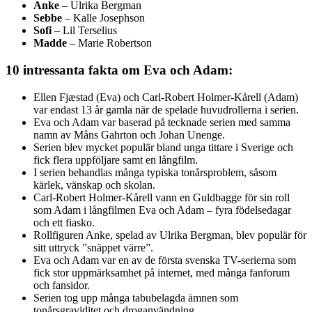
Anke
– Ulrika Bergman
Sebbe
– Kalle Josephson
Sofi
– Lil Terselius
Madde
– Marie Robertson
10 intressanta fakta om Eva och Adam:
Ellen Fjæstad (Eva) och Carl-Robert Holmer-Kårell (Adam)
var endast 13 år gamla när de spelade huvudrollerna i serien.
Eva och Adam var baserad på tecknade serien med samma
namn av Måns Gahrton och Johan Unenge.
Serien blev mycket populär bland unga tittare i Sverige och
fick flera uppföljare samt en långfilm.
I serien behandlas många typiska tonårsproblem, såsom
kärlek, vänskap och skolan.
Carl-Robert Holmer-Kårell vann en Guldbagge för sin roll
som Adam i långfilmen Eva och Adam – fyra födelsedagar
och ett fiasko.
Rollfiguren Anke, spelad av Ulrika Bergman, blev populär för
sitt uttryck ”snäppet värre”.
Eva och Adam var en av de första svenska TV-serierna som
fick stor uppmärksamhet på internet, med många fanforum
och fansidor.
Serien tog upp många tabubelagda ämnen som
tonårsgraviditet och droganvändning.