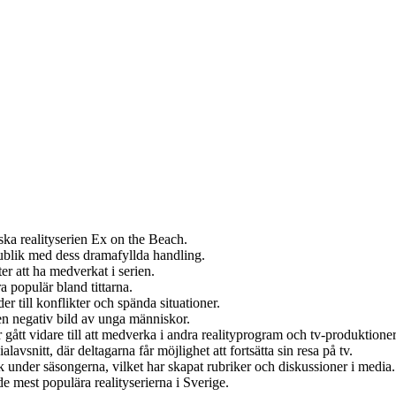
ska realityserien Ex on the Beach.
 publik med dess dramafyllda handling.
er att ha medverkat i serien.
a populär bland tittarna.
er till konflikter och spända situationer.
 en negativ bild av unga människor.
gått vidare till att medverka i andra realityprogram och tv-produktioner
avsnitt, där deltagarna får möjlighet att fortsätta sin resa på tv.
k under säsongerna, vilket har skapat rubriker och diskussioner i media.
de mest populära realityserierna i Sverige.