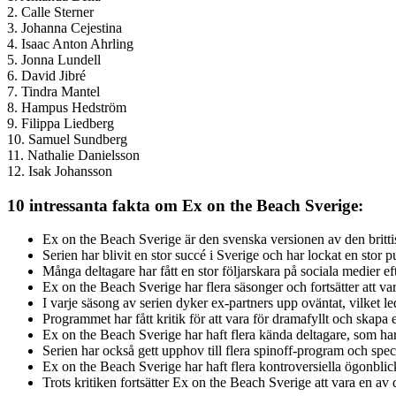
2. Calle Sterner
3. Johanna Cejestina
4. Isaac Anton Ahrling
5. Jonna Lundell
6. David Jibré
7. Tindra Mantel
8. Hampus Hedström
9. Filippa Liedberg
10. Samuel Sundberg
11. Nathalie Danielsson
12. Isak Johansson
10 intressanta fakta om Ex on the Beach Sverige:
Ex on the Beach Sverige är den svenska versionen av den britti
Serien har blivit en stor succé i Sverige och har lockat en stor
Många deltagare har fått en stor följarskara på sociala medier eft
Ex on the Beach Sverige har flera säsonger och fortsätter att var
I varje säsong av serien dyker ex-partners upp oväntat, vilket led
Programmet har fått kritik för att vara för dramafyllt och skapa
Ex on the Beach Sverige har haft flera kända deltagare, som har 
Serien har också gett upphov till flera spinoff-program och special
Ex on the Beach Sverige har haft flera kontroversiella ögonblic
Trots kritiken fortsätter Ex on the Beach Sverige att vara en av 