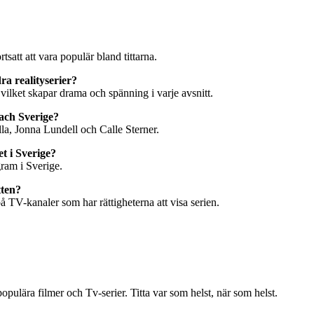
satt att vara populär bland tittarna.
a realityserier?
vilket skapar drama och spänning i varje avsnitt.
each Sverige?
la, Jonna Lundell och Calle Sterner.
t i Sverige?
gram i Sverige.
tten?
 TV-kanaler som har rättigheterna att visa serien.
ulära filmer och Tv-serier. Titta var som helst, när som helst.