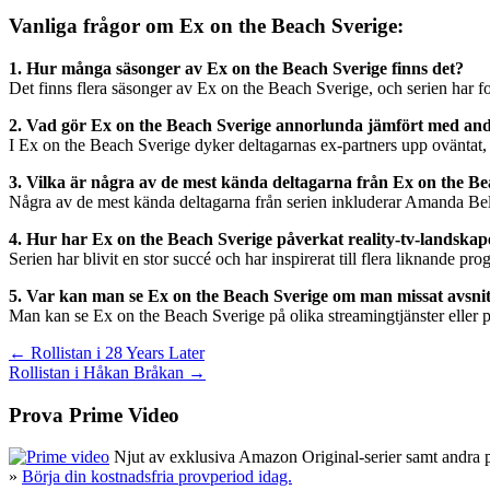
Vanliga frågor om Ex on the Beach Sverige:
1. Hur många säsonger av Ex on the Beach Sverige finns det?
Det finns flera säsonger av Ex on the Beach Sverige, och serien har fort
2. Vad gör Ex on the Beach Sverige annorlunda jämfört med andr
I Ex on the Beach Sverige dyker deltagarnas ex-partners upp oväntat, 
3. Vilka är några av de mest kända deltagarna från Ex on the B
Några av de mest kända deltagarna från serien inkluderar Amanda Bel
4. Hur har Ex on the Beach Sverige påverkat reality-tv-landskape
Serien har blivit en stor succé och har inspirerat till flera liknande pro
5. Var kan man se Ex on the Beach Sverige om man missat avsni
Man kan se Ex on the Beach Sverige på olika streamingtjänster eller på
Inläggsnavigering
← Rollistan i 28 Years Later
Rollistan i Håkan Bråkan →
Prova Prime Video
Njut av exklusiva Amazon Original-serier samt andra pop
»
Börja din kostnadsfria provperiod idag.