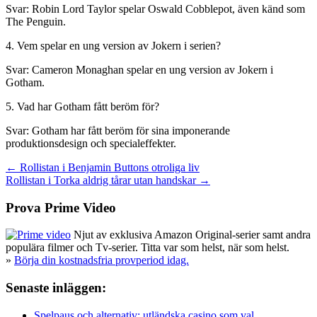
Svar: Robin Lord Taylor spelar Oswald Cobblepot, även känd som
The Penguin.
4. Vem spelar en ung version av Jokern i serien?
Svar: Cameron Monaghan spelar en ung version av Jokern i
Gotham.
5. Vad har Gotham fått beröm för?
Svar: Gotham har fått beröm för sina imponerande
produktionsdesign och specialeffekter.
Inläggsnavigering
← Rollistan i Benjamin Buttons otroliga liv
Rollistan i Torka aldrig tårar utan handskar →
Prova Prime Video
Njut av exklusiva Amazon Original-serier samt andra
populära filmer och Tv-serier. Titta var som helst, när som helst.
»
Börja din kostnadsfria provperiod idag.
Senaste inläggen:
Spelpaus och alternativ: utländska casino som val