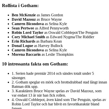
Rollista i Gotham:
Ben McKenzie
as James Gordon
David Mazouz
as Bruce Wayne
Camren Bicondova
as Selina Kyle
Sean Pertwee
as Alfred Pennyworth
Robin Lord Taylor
as Oswald Cobblepot/The Penguin
Cory Michael Smith
as Edward Nygma/The Riddler
Erin Richards
as Barbara Kean
Donal Logue
as Harvey Bullock
Camren Bicondova
as Selina Kyle
Morena Baccarin
as Leslie Thompkins
10 intressanta fakta om Gotham:
1. Serien hade premiär 2014 och sändes totalt under 5
säsonger.
2. Gotham speglar en mörk och brottsdrabbad stad långt innan
Batman dök upp.
3. Karaktären Bruce Wayne spelas av David Mazouz, som
var endast 13 år när han fick rollen.
4. Oswald Cobblepot, även känd som The Penguin, spelas av
Robin Lord Taylor och har blivit en favoritkaraktär bland
fansen.