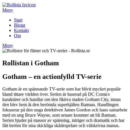
Hoppa
till
Meny
innehåll
Start
Blogg
Kontakt
Om
Meny
Rollistan i Gotham
Gotham – en actionfylld TV-serie
Gotham är en spännande TV-serie som har blivit mycket populär
bland tittare världen över. Serien är baserad på DC Comics
karaktärer och handlar om den fiktiva staden Gotham City, innan
den blev hem åt den berömda superhjälten Batman. Handlingen
fokuserar på den unga detektiven James Gordon och hans samarbete
med en ung Bruce Wayne, som senare kommer att bli Batman.
Serien bjuder på massor av spänning, intriger och dramatik och har
fått beröm för sina skickliga skådespelare och välskrivna manus.