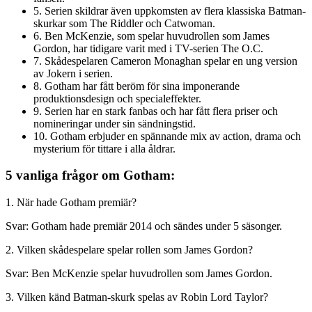
5. Serien skildrar även uppkomsten av flera klassiska Batman-
skurkar som The Riddler och Catwoman.
6. Ben McKenzie, som spelar huvudrollen som James
Gordon, har tidigare varit med i TV-serien The O.C.
7. Skådespelaren Cameron Monaghan spelar en ung version
av Jokern i serien.
8. Gotham har fått beröm för sina imponerande
produktionsdesign och specialeffekter.
9. Serien har en stark fanbas och har fått flera priser och
nomineringar under sin sändningstid.
10. Gotham erbjuder en spännande mix av action, drama och
mysterium för tittare i alla åldrar.
5 vanliga frågor om Gotham:
1. När hade Gotham premiär?
Svar: Gotham hade premiär 2014 och sändes under 5 säsonger.
2. Vilken skådespelare spelar rollen som James Gordon?
Svar: Ben McKenzie spelar huvudrollen som James Gordon.
3. Vilken känd Batman-skurk spelas av Robin Lord Taylor?