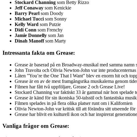
Stockard Channing
som Betty Rizzo
Jeff Conaway
som Kenickie
Barry Pearl
som Doody
Michael Tucci
som Sonny
Kelly Ward
som Putzie
Didi Conn
som Frenchy
Jamie Donnelly
som Jan
Dinah Manoff
som Marty
Intressanta fakta om Grease:
Grease är baserad på en Broadway-musikal med samma namn 
John Travolta och Olivia Newton-John var inte producenternas
Låten ”You’re the One That I Want” blev en enorm hit och topp
Grease är en av de mest framgångsrika musikalerna genom tider
Filmen har fått två uppföljare, Grease 2 och Grease Live!
Stockard Channing var faktiskt 33 år gammal när hon spelade 
Grease är känd för sin ikoniska 50-talsstil och fantastiska mu
Filmen spelades in på flera olika platser runt om i Kalifornien
Olivia Newton-John var kritisk till att förändra sitt utseende fö
Grease har blivit en kulturell ikon och har inspirerat generation
Vanliga frågor om Grease: