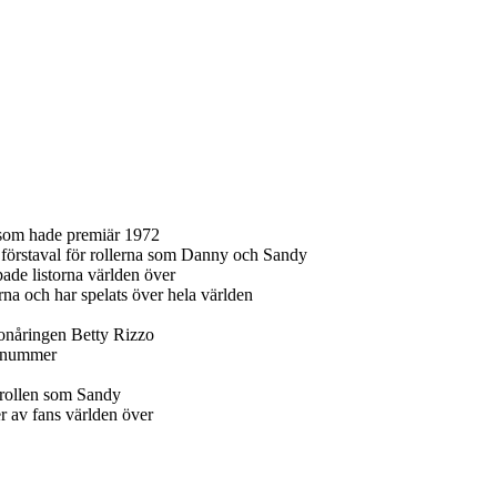
som hade premiär 1972
 förstaval för rollerna som Danny och Sandy
ade listorna världen över
na och har spelats över hela världen
tonåringen Betty Rizzo
siknummer
r rollen som Sandy
er av fans världen över