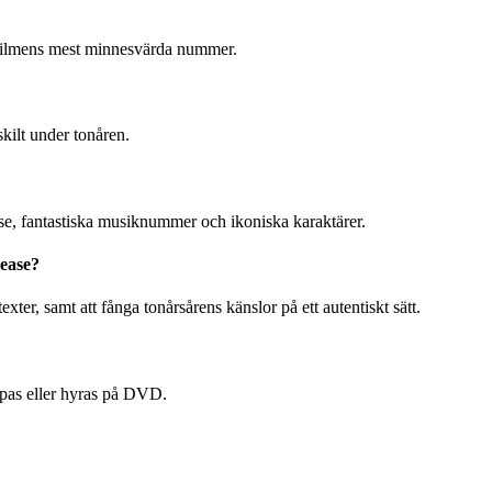
 filmens mest minnesvärda nummer.
skilt under tonåren.
lse, fantastiska musiknummer och ikoniska karaktärer.
ease?
ter, samt att fånga tonårsårens känslor på ett autentiskt sätt.
öpas eller hyras på DVD.