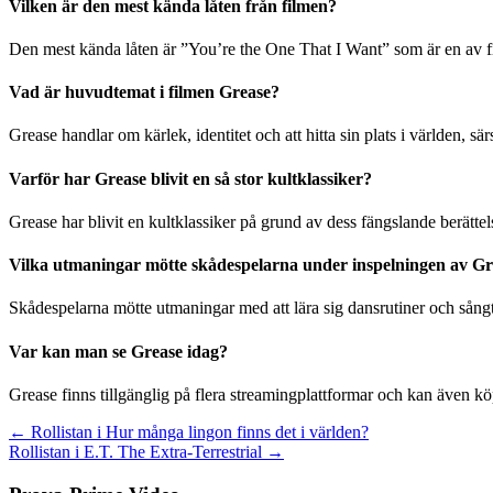
Vilken är den mest kända låten från filmen?
Den mest kända låten är ”You’re the One That I Want” som är en av
Vad är huvudtemat i filmen Grease?
Grease handlar om kärlek, identitet och att hitta sin plats i världen, sär
Varför har Grease blivit en så stor kultklassiker?
Grease har blivit en kultklassiker på grund av dess fängslande berätte
Vilka utmaningar mötte skådespelarna under inspelningen av Gr
Skådespelarna mötte utmaningar med att lära sig dansrutiner och sångtex
Var kan man se Grease idag?
Grease finns tillgänglig på flera streamingplattformar och kan även k
Inläggsnavigering
← Rollistan i Hur många lingon finns det i världen?
Rollistan i E.T. The Extra-Terrestrial →