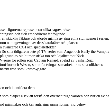
sen-figurerna representerar olika sagovarelser.
ingstid och fick ett dedikerat fanföljande.
en skicklig fäktare och gjorde många av sina egna stuntscener i serien.
 genom namngevningen av dess karaktärer och platser.
m avancerad CGI och specialeffekter.
ör sina tidigare arbete på TV-serier som Angel och Buffy the Vampire
på grund av sin humoristiska ton och lojalitet mot Nick.
V-serie för rollen som Captain Renard, spelad av Sasha Roiz.
nniskor och Wesen, som ofta tvingas samarbeta trots sina olikheter.
hardts resa som Grimm-jägare.
n och identifiera dem.
om hjälper Nick att förstå den övernaturliga världen och blir en av ha
land människor och kan anta sina sanna former vid behov.