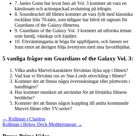
7. James Gunn har lovat fans att Vol. 3 kommer att vara en
känslosam och actionpackad avslutning på trilogin.
8. Soundtracket till filmen kommer att vara fyllt med klassiska
rocklåtar från 70-talet, som tidigare har blivit ett signum för
Guardians of the Galaxy-filmerna.
9. Guardians of the Galaxy Vol. 3 kommer att utforska teman
som familj, vänskap och lojalitet.
10. Förväntningarna är höga för uppföljaren, och fansen ser
fram emot att återigen följa äventyren med sina favorithjältar.
5 vanliga frågor om Guardians of the Galaxy Vol. 3:
Vilka andra Marvel-karaktärer förväntas dyka upp i filmen?
Vad kan vi förvänta oss av Star-Lords utveckling i filmen?
Kommer det att finnas några överraskningar eller plottwists i
handlingen?
Hur kommer musiken att användas för att förstärka filmens
berättelse?
Kommer det att finnas någon koppling till andra kommande
Marvel-filmer eller TV-serier?
Inläggsnavigering
← Rollistan i Clueless
Rollistan i Below Deck Mediterranean →