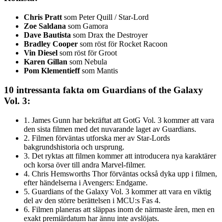
Chris Pratt
som Peter Quill / Star-Lord
Zoe Saldana
som Gamora
Dave Bautista
som Drax the Destroyer
Bradley Cooper
som röst för Rocket Racoon
Vin Diesel
som röst för Groot
Karen Gillan
som Nebula
Pom Klementieff
som Mantis
10 intressanta fakta om Guardians of the Galaxy
Vol. 3:
1. James Gunn har bekräftat att GotG Vol. 3 kommer att vara
den sista filmen med det nuvarande laget av Guardians.
2. Filmen förväntas utforska mer av Star-Lords
bakgrundshistoria och ursprung.
3. Det ryktas att filmen kommer att introducera nya karaktärer
och korsa över till andra Marvel-filmer.
4. Chris Hemsworths Thor förväntas också dyka upp i filmen,
efter händelserna i Avengers: Endgame.
5. Guardians of the Galaxy Vol. 3 kommer att vara en viktig
del av den större berättelsen i MCU:s Fas 4.
6. Filmen planeras att släppas inom de närmaste åren, men en
exakt premiärdatum har ännu inte avslöjats.