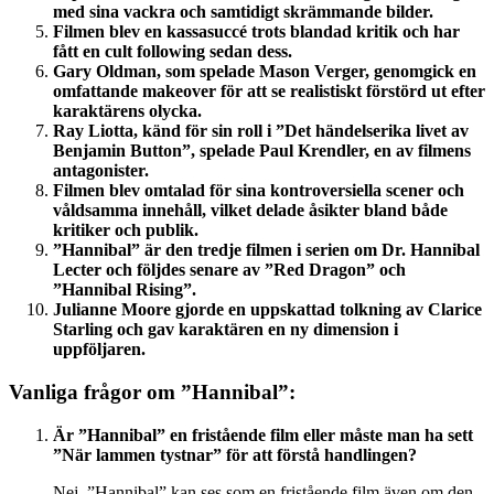
med sina vackra och samtidigt skrämmande bilder.
Filmen blev en kassasuccé trots blandad kritik och har
fått en cult following sedan dess.
Gary Oldman, som spelade Mason Verger, genomgick en
omfattande makeover för att se realistiskt förstörd ut efter
karaktärens olycka.
Ray Liotta, känd för sin roll i ”Det händelserika livet av
Benjamin Button”, spelade Paul Krendler, en av filmens
antagonister.
Filmen blev omtalad för sina kontroversiella scener och
våldsamma innehåll, vilket delade åsikter bland både
kritiker och publik.
”Hannibal” är den tredje filmen i serien om Dr. Hannibal
Lecter och följdes senare av ”Red Dragon” och
”Hannibal Rising”.
Julianne Moore gjorde en uppskattad tolkning av Clarice
Starling och gav karaktären en ny dimension i
uppföljaren.
Vanliga frågor om ”Hannibal”:
Är ”Hannibal” en fristående film eller måste man ha sett
”När lammen tystnar” för att förstå handlingen?
Nej, ”Hannibal” kan ses som en fristående film även om den