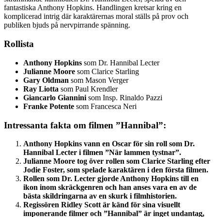
fantastiska Anthony Hopkins. Handlingen kretsar kring en
komplicerad intrig där karaktärernas moral ställs på prov och
publiken bjuds på nervpirrande spänning.
Rollista
Anthony Hopkins
som Dr. Hannibal Lecter
Julianne Moore
som Clarice Starling
Gary Oldman
som Mason Verger
Ray Liotta
som Paul Krendler
Giancarlo Giannini
som Insp. Rinaldo Pazzi
Franke Potente
som Francesca Neri
Intressanta fakta om filmen ”Hannibal”:
Anthony Hopkins vann en Oscar för sin roll som Dr.
Hannibal Lecter i filmen ”När lammen tystnar”.
Julianne Moore tog över rollen som Clarice Starling efter
Jodie Foster, som spelade karaktären i den första filmen.
Rollen som Dr. Lecter gjorde Anthony Hopkins till en
ikon inom skräckgenren och han anses vara en av de
bästa skildringarna av en skurk i filmhistorien.
Regissören Ridley Scott är känd för sina visuellt
imponerande filmer och ”Hannibal” är inget undantag,