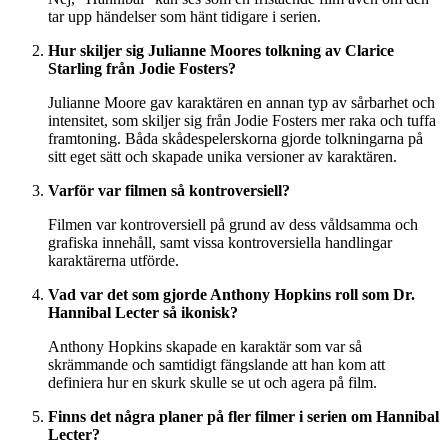
tar upp händelser som hänt tidigare i serien.
Hur skiljer sig Julianne Moores tolkning av Clarice
Starling från Jodie Fosters?
Julianne Moore gav karaktären en annan typ av sårbarhet och
intensitet, som skiljer sig från Jodie Fosters mer raka och tuffa
framtoning. Båda skådespelerskorna gjorde tolkningarna på
sitt eget sätt och skapade unika versioner av karaktären.
Varför var filmen så kontroversiell?
Filmen var kontroversiell på grund av dess våldsamma och
grafiska innehåll, samt vissa kontroversiella handlingar
karaktärerna utförde.
Vad var det som gjorde Anthony Hopkins roll som Dr.
Hannibal Lecter så ikonisk?
Anthony Hopkins skapade en karaktär som var så
skrämmande och samtidigt fängslande att han kom att
definiera hur en skurk skulle se ut och agera på film.
Finns det några planer på fler filmer i serien om Hannibal
Lecter?