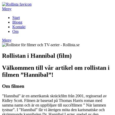
Hoppa
till
Meny
innehåll
Start
Blogg
Kontakt
Om
Meny
Rollistan i Hannibal (film)
Välkommen till vår artikel om rollistan i
filmen ”Hannibal”!
Om filmen
”Hannibal” är en amerikansk skräckfilm från 2001, regisserad av
Ridley Scott. Filmen är baserad på Thomas Harris roman med
samma namn och är en uppföljare till succéfilmen ” När lammen
tystnar”. I ”Hannibal” får vi återigen möta den karismatiske och
skrämmande kannibalen Dr. Hannibal Lecter, spelad av den