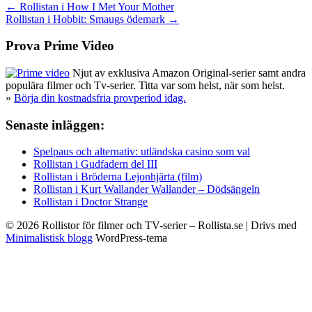
Inläggsnavigering
← Rollistan i How I Met Your Mother
Rollistan i Hobbit: Smaugs ödemark →
Prova Prime Video
Njut av exklusiva Amazon Original-serier samt andra
populära filmer och Tv-serier. Titta var som helst, när som helst.
»
Börja din kostnadsfria provperiod idag.
Senaste inläggen:
Spelpaus och alternativ: utländska casino som val
Rollistan i Gudfadern del III
Rollistan i Bröderna Lejonhjärta (film)
Rollistan i Kurt Wallander Wallander – Dödsängeln
Rollistan i Doctor Strange
© 2026 Rollistor för filmer och TV-serier – Rollista.se
| Drivs med
Minimalistisk blogg
WordPress-tema