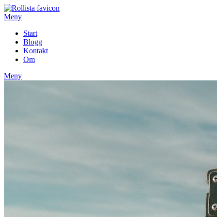
Hoppa
till
Meny
innehåll
Start
Blogg
Kontakt
Om
Meny