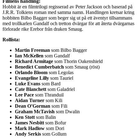
Filmens handling:
Hobbit är en filmtrilogi regisserad av Peter Jackson och baserad på
J.R.R. Tolkiens roman med samma namn. Handlingen kretsar kring
hobbiten Bilbo Bagger som beger sig ut på ett äventyr tillsammans
med trollkarlen Gandalf och tretton dvärgar för att återta dvärgarnas
förlorade rike Erebor från draken Smaug.
Rollista:
Martin Freeman
som Bilbo Bagger
Ian McKellen
som Gandalf
Richard Armitage
som Thorin Oakenshield
Benedict Cumberbatch
som Smaug (röst)
Orlando Bloom
som Legolas
Evangeline Lilly
som Tauriel
Luke Evans
som Bard
Cate Blanchett
som Galadriel
Lee Pace
som Thranduil
Aidan Turner
som Kili
Dean O’Gorman
som Fili
Graham McTavish
som Dwalin
Ken Stott
som Balin
James Nesbitt
som Bofur
Mark Hadlow
som Dori
Andy Serkis
som Gollum