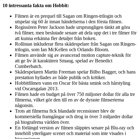
10 intressanta fakta om Hobbit:
Filmen är en prequel till Sagan om Ringen-trilogin och
utspelar sig 60 år innan händelserna i den första filmen.
Regissören Peter Jackson hade ursprungligen tänkt att göra
två filmer, men beslutade senare att dela upp det i tre filmer för
att kunna erkänna fler detaljer från boken.
Rollistan inkluderar flera skådespelare från Sagan om Ringen-
trilogin, som Ian McKellen och Orlando Bloom.
Filmen använde sig av avancerad motion capture-teknik för
att ge liv åt karaktären Smaug, spelad av Benedict
Cumberbatch.
Skådespelaren Martin Freeman spelar Bilbo Bagger, och hans
prestation hyllades av både publik och kritiker.
Hobbitfilmen vann en Oscar för bästa smink och hårstyling
vid Oscarsgalan 2013.
Filmen hade en budget på över 750 miljoner dollar för alla tre
filmerna, vilket gör den till en av de dyraste filmserierna
någonsin.
Trots att filmerna fick blandade recensioner blev de
kommersiella framgångar och drog in över 3 miljarder dollar
på biograferna världen över.
En förlängd version av filmen släpptes senare på Blu-ray och
innehöll ytterligare scener och material som inte visades i
bioversionen.