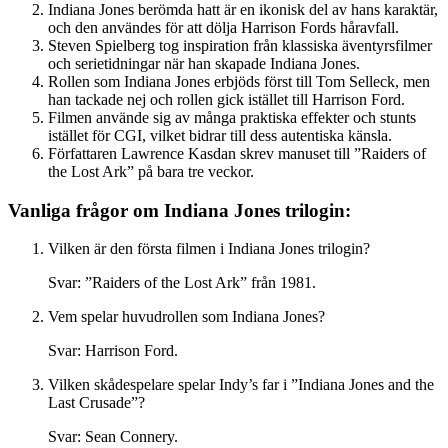
Indiana Jones berömda hatt är en ikonisk del av hans karaktär,
och den användes för att dölja Harrison Fords håravfall.
Steven Spielberg tog inspiration från klassiska äventyrsfilmer
och serietidningar när han skapade Indiana Jones.
Rollen som Indiana Jones erbjöds först till Tom Selleck, men
han tackade nej och rollen gick istället till Harrison Ford.
Filmen använde sig av många praktiska effekter och stunts
istället för CGI, vilket bidrar till dess autentiska känsla.
Författaren Lawrence Kasdan skrev manuset till ”Raiders of
the Lost Ark” på bara tre veckor.
Vanliga frågor om Indiana Jones trilogin:
Vilken är den första filmen i Indiana Jones trilogin?
Svar: ”Raiders of the Lost Ark” från 1981.
Vem spelar huvudrollen som Indiana Jones?
Svar: Harrison Ford.
Vilken skådespelare spelar Indy’s far i ”Indiana Jones and the
Last Crusade”?
Svar: Sean Connery.