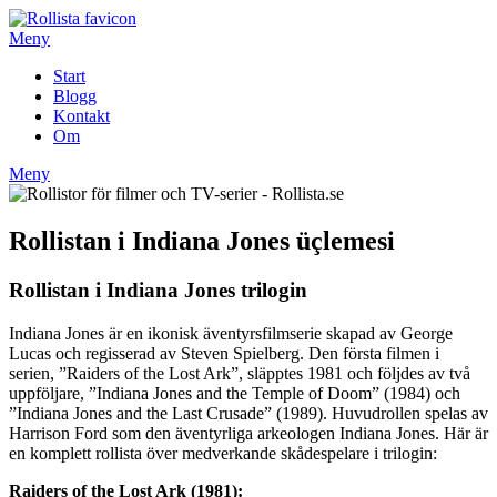
Hoppa
till
Meny
innehåll
Start
Blogg
Kontakt
Om
Meny
Rollistan i Indiana Jones üçlemesi
Rollistan i Indiana Jones trilogin
Indiana Jones är en ikonisk äventyrsfilmserie skapad av George
Lucas och regisserad av Steven Spielberg. Den första filmen i
serien, ”Raiders of the Lost Ark”, släpptes 1981 och följdes av två
uppföljare, ”Indiana Jones and the Temple of Doom” (1984) och
”Indiana Jones and the Last Crusade” (1989). Huvudrollen spelas av
Harrison Ford som den äventyrliga arkeologen Indiana Jones. Här är
en komplett rollista över medverkande skådespelare i trilogin:
Raiders of the Lost Ark (1981):