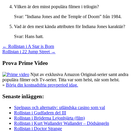
Vilken är den minst populära filmen i trilogin?
Svar: ”Indiana Jones and the Temple of Doom” från 1984.
Vad är den mest kända attributen för Indiana Jones karaktär?
Svar: Hans hatt.
Inläggsnavigering
← Rollistan i A Star is Born
Rollistan i 22 Jump Street →
Prova Prime Video
Njut av exklusiva Amazon Original-serier samt andra
populära filmer och Tv-serier. Titta var som helst, när som helst.
»
Börja din kostnadsfria provperiod idag.
Senaste inläggen:
Spelpaus och alternativ: utländska casino som val
Rollistan i Gudfadern del III
Rollistan i Bröderna Lejonhjärta (film)
Rollistan i Kurt Wallander Wallander – Dödsängeln
Rollistan i Doctor Strange