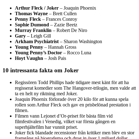
Arthur Fleck / Joker
– Joaquin Phoenix
Thomas Wayne
– Brett Cullen
Penny Fleck
– Frances Conroy
Sophie Dumond
– Zazie Beetz
Murray Franklin
– Robert De Niro
Gary
– Leigh Gill
Arkham Psychiatrist
– Sharon Washington
Young Penny
– Hannah Gross
Young Penny’s Doctor
– Rocco Luna
Hoyt Vaughn
– Josh Pais
10 intressanta fakta om Joker
Regissören Todd Phillips hade tidigare mest känt för att ha
regisserat komedier som The Hangover-trilogin, men valde att
ta en helt ny riktning med Joker.
Joaquin Phoenix förlorade över 20 kilo för att kunna spela
rollen som Arthur Fleck och gav en prisbelönad prestation i
filmen.
Filmen vann Lejonet d’Or-priset för bästa film vid
filmfestivalen i Venedig, vilket var första gången en
superhjältefilm har vunnit priset.
Joker fick blandade recensioner från kritiker men blev en stor
framgång på biograferna och drog in över 1 miljard dollar