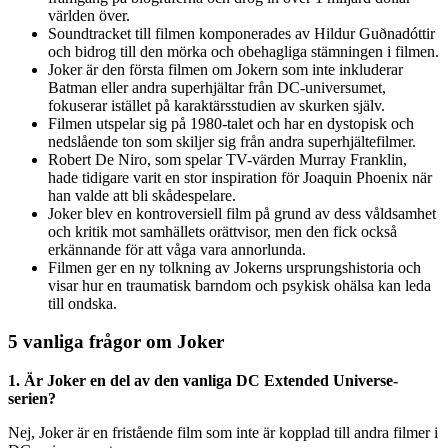
världen över.
Soundtracket till filmen komponerades av Hildur Guðnadóttir
och bidrog till den mörka och obehagliga stämningen i filmen.
Joker är den första filmen om Jokern som inte inkluderar
Batman eller andra superhjältar från DC-universumet,
fokuserar istället på karaktärsstudien av skurken själv.
Filmen utspelar sig på 1980-talet och har en dystopisk och
nedslående ton som skiljer sig från andra superhjältefilmer.
Robert De Niro, som spelar TV-värden Murray Franklin,
hade tidigare varit en stor inspiration för Joaquin Phoenix när
han valde att bli skådespelare.
Joker blev en kontroversiell film på grund av dess våldsamhet
och kritik mot samhällets orättvisor, men den fick också
erkännande för att våga vara annorlunda.
Filmen ger en ny tolkning av Jokerns ursprungshistoria och
visar hur en traumatisk barndom och psykisk ohälsa kan leda
till ondska.
5 vanliga frågor om Joker
1. Är Joker en del av den vanliga DC Extended Universe-
serien?
Nej, Joker är en fristående film som inte är kopplad till andra filmer i