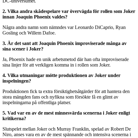
DC-universumet.
2. Vilka andra skådespelare var övervägda för rollen som Joker
innan Joaquin Phoenix valdes?
Några andra namn som nämndes var Leonardo DiCaprio, Ryan
Gosling och Willem Dafoe.
3. Är det sant att Joaquin Phoenix improviserade många av
sina scener i Joker?
Ja, Phoenix hade en unik arbetsmetod där han ofta improviserade
sina linjer för att verkligen komma in i rollen som Joker.
4. Vilka utmaningar mötte produktionen av Joker under
inspelningen?
Produktionen fick ta extra försiktighetsåtgärder för att hantera den
stora mängden fans och nyfikna som försökte få en glimt av
inspelningarna på offentliga platser.
5. Vad var en av de mest minnesvärda scenerna i Joker enligt
kritikerna?
Slutspelet mellan Joker och Murray Franklin, spelad av Robert De
Niro, anses vara en av de mest spännande och intensiva scenerna i