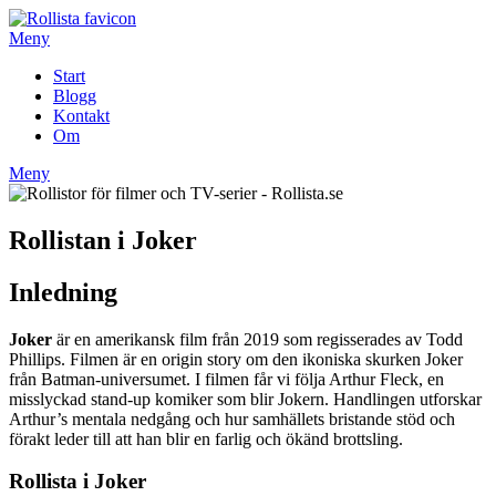
Hoppa
till
Meny
innehåll
Start
Blogg
Kontakt
Om
Meny
Rollistan i Joker
Inledning
Joker
är en amerikansk film från 2019 som regisserades av Todd
Phillips. Filmen är en origin story om den ikoniska skurken Joker
från Batman-universumet. I filmen får vi följa Arthur Fleck, en
misslyckad stand-up komiker som blir Jokern. Handlingen utforskar
Arthur’s mentala nedgång och hur samhällets bristande stöd och
förakt leder till att han blir en farlig och ökänd brottsling.
Rollista i Joker