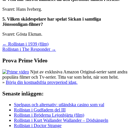
Svaret: Hans Iveberg.
5. Vilken skådespelare har spelat Sickan i samtliga
Jönssonligan-filmer?
Svaret: Gösta Ekman.
Inläggsnavigering
← Rollistan i 1939 (film)
Rollistan i The Responder →
Prova Prime Video
Njut av exklusiva Amazon Original-serier samt andra
populära filmer och Tv-serier. Titta var som helst, när som helst.
»
Börja din kostnadsfria provperiod idag.
Senaste inläggen:
Spelpaus och alternativ: utländska casino som val
Rollistan i Gudfadern del III
Rollistan i Bröderna Lejonhjärta (film)
Rollistan i Kurt Wallander Wallander – Dödsängeln
Rollistan i Doctor Strange