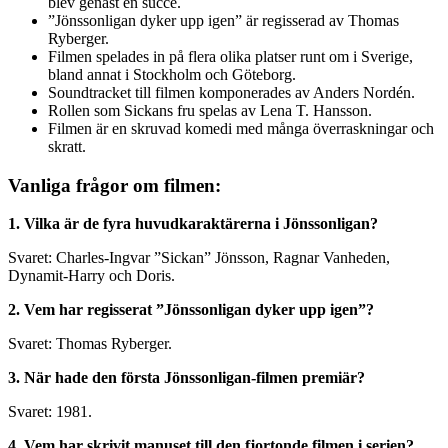
blev genast en succé.
”Jönssonligan dyker upp igen” är regisserad av Thomas
Ryberger.
Filmen spelades in på flera olika platser runt om i Sverige,
bland annat i Stockholm och Göteborg.
Soundtracket till filmen komponerades av Anders Nordén.
Rollen som Sickans fru spelas av Lena T. Hansson.
Filmen är en skruvad komedi med många överraskningar och
skratt.
Vanliga frågor om filmen:
1. Vilka är de fyra huvudkaraktärerna i Jönssonligan?
Svaret: Charles-Ingvar ”Sickan” Jönsson, Ragnar Vanheden,
Dynamit-Harry och Doris.
2. Vem har regisserat ”Jönssonligan dyker upp igen”?
Svaret: Thomas Ryberger.
3. När hade den första Jönssonligan-filmen premiär?
Svaret: 1981.
4. Vem har skrivit manuset till den fjortonde filmen i serien?