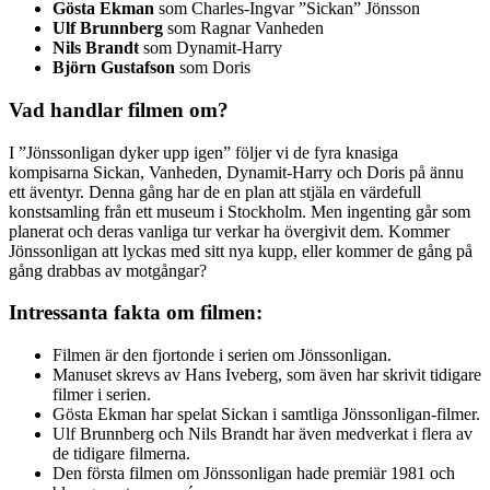
Gösta Ekman
som Charles-Ingvar ”Sickan” Jönsson
Ulf Brunnberg
som Ragnar Vanheden
Nils Brandt
som Dynamit-Harry
Björn Gustafson
som Doris
Vad handlar filmen om?
I ”Jönssonligan dyker upp igen” följer vi de fyra knasiga
kompisarna Sickan, Vanheden, Dynamit-Harry och Doris på ännu
ett äventyr. Denna gång har de en plan att stjäla en värdefull
konstsamling från ett museum i Stockholm. Men ingenting går som
planerat och deras vanliga tur verkar ha övergivit dem. Kommer
Jönssonligan att lyckas med sitt nya kupp, eller kommer de gång på
gång drabbas av motgångar?
Intressanta fakta om filmen:
Filmen är den fjortonde i serien om Jönssonligan.
Manuset skrevs av Hans Iveberg, som även har skrivit tidigare
filmer i serien.
Gösta Ekman har spelat Sickan i samtliga Jönssonligan-filmer.
Ulf Brunnberg och Nils Brandt har även medverkat i flera av
de tidigare filmerna.
Den första filmen om Jönssonligan hade premiär 1981 och