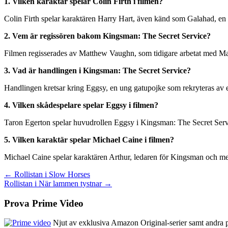
1. Vilken karaktär spelar Colin Firth i filmen?
Colin Firth spelar karaktären Harry Hart, även känd som Galahad, en 
2. Vem är regissören bakom Kingsman: The Secret Service?
Filmen regisserades av Matthew Vaughn, som tidigare arbetat med Ma
3. Vad är handlingen i Kingsman: The Secret Service?
Handlingen kretsar kring Eggsy, en ung gatupojke som rekryteras av en
4. Vilken skådespelare spelar Eggsy i filmen?
Taron Egerton spelar huvudrollen Eggsy i Kingsman: The Secret Serv
5. Vilken karaktär spelar Michael Caine i filmen?
Michael Caine spelar karaktären Arthur, ledaren för Kingsman och me
Inläggsnavigering
← Rollistan i Slow Horses
Rollistan i När lammen tystnar →
Prova Prime Video
Njut av exklusiva Amazon Original-serier samt andra pop