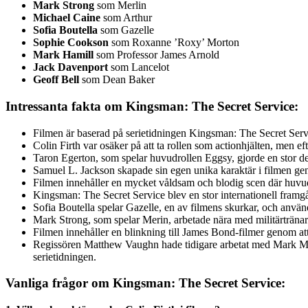
Mark Strong
som Merlin
Michael Caine
som Arthur
Sofia Boutella
som Gazelle
Sophie Cookson
som Roxanne ’Roxy’ Morton
Mark Hamill
som Professor James Arnold
Jack Davenport
som Lancelot
Geoff Bell
som Dean Baker
Intressanta fakta om Kingsman: The Secret Service:
Filmen är baserad på serietidningen Kingsman: The Secret Ser
Colin Firth var osäker på att ta rollen som actionhjälten, men efte
Taron Egerton, som spelar huvudrollen Eggsy, gjorde en stor del 
Samuel L. Jackson skapade sin egen unika karaktär i filmen gen
Filmen innehåller en mycket våldsam och blodig scen där huvudet 
Kingsman: The Secret Service blev en stor internationell framg
Sofia Boutella spelar Gazelle, en av filmens skurkar, och använd
Mark Strong, som spelar Merin, arbetade nära med militärtränare f
Filmen innehåller en blinkning till James Bond-filmer genom att
Regissören Matthew Vaughn hade tidigare arbetat med Mark Millar
serietidningen.
Vanliga frågor om Kingsman: The Secret Service: