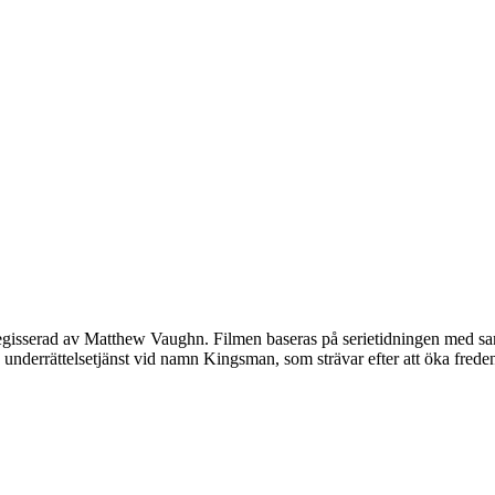
4 regisserad av Matthew Vaughn. Filmen baseras på serietidningen me
nderrättelsetjänst vid namn Kingsman, som strävar efter att öka freden