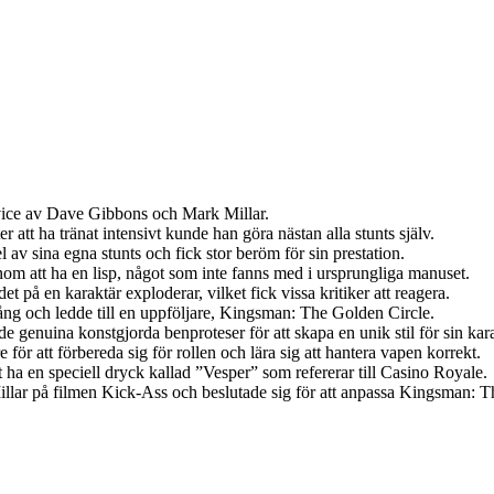
vice av Dave Gibbons och Mark Millar.
r att ha tränat intensivt kunde han göra nästan alla stunts själv.
av sina egna stunts och fick stor beröm för sin prestation.
om att ha en lisp, något som inte fanns med i ursprungliga manuset.
på en karaktär exploderar, vilket fick vissa kritiker att reagera.
ång och ledde till en uppföljare, Kingsman: The Golden Circle.
e genuina konstgjorda benproteser för att skapa en unik stil för sin kara
ör att förbereda sig för rollen och lära sig att hantera vapen korrekt.
 ha en speciell dryck kallad ”Vesper” som refererar till Casino Royale.
 på filmen Kick-Ass och beslutade sig för att anpassa Kingsman: The Sec