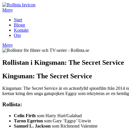
Hoppa
till
Meny
innehåll
Start
Blogg
Kontakt
Om
Meny
Rollistan i Kingsman: The Secret Service
Kingsman: The Secret Service
Kingsman: The Secret Service är en actionfylld spionfilm från 201
kretsar kring den unga gatupojken Eggsy som rekryteras av en hemlig u
Rollista:
Colin Firth
som Harry Hart/Galahad
Taron Egerton
som Gary ’Eggsy’ Unwin
Samuel L. Jackson
som Richmond Valentine