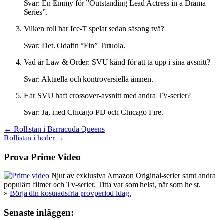
Svar: En Emmy för ”Outstanding Lead Actress in a Drama
Series”.
Vilken roll har Ice-T spelat sedan säsong två?
Svar: Det. Odafin ”Fin” Tutuola.
Vad är Law & Order: SVU känd för att ta upp i sina avsnitt?
Svar: Aktuella och kontroversiella ämnen.
Har SVU haft crossover-avsnitt med andra TV-serier?
Svar: Ja, med Chicago PD och Chicago Fire.
Inläggsnavigering
← Rollistan i Barracuda Queens
Rollistan i heder →
Prova Prime Video
Njut av exklusiva Amazon Original-serier samt andra
populära filmer och Tv-serier. Titta var som helst, när som helst.
»
Börja din kostnadsfria provperiod idag.
Senaste inläggen: