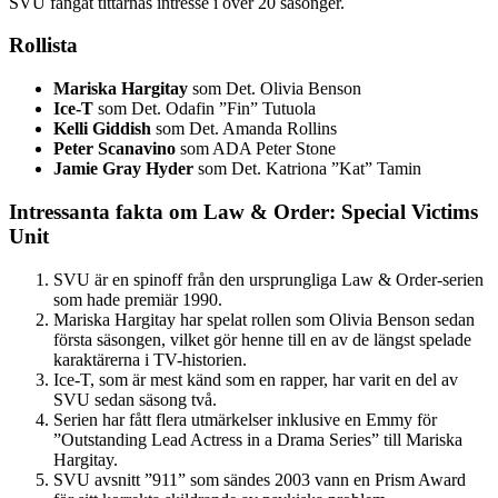
SVU fångat tittarnas intresse i över 20 säsonger.
Rollista
Mariska Hargitay
som Det. Olivia Benson
Ice-T
som Det. Odafin ”Fin” Tutuola
Kelli Giddish
som Det. Amanda Rollins
Peter Scanavino
som ADA Peter Stone
Jamie Gray Hyder
som Det. Katriona ”Kat” Tamin
Intressanta fakta om Law & Order: Special Victims
Unit
SVU är en spinoff från den ursprungliga Law & Order-serien
som hade premiär 1990.
Mariska Hargitay har spelat rollen som Olivia Benson sedan
första säsongen, vilket gör henne till en av de längst spelade
karaktärerna i TV-historien.
Ice-T, som är mest känd som en rapper, har varit en del av
SVU sedan säsong två.
Serien har fått flera utmärkelser inklusive en Emmy för
”Outstanding Lead Actress in a Drama Series” till Mariska
Hargitay.
SVU avsnitt ”911” som sändes 2003 vann en Prism Award