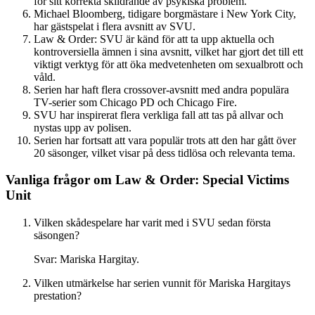
för sitt korrekta skildrande av psykiska problem.
Michael Bloomberg, tidigare borgmästare i New York City,
har gästspelat i flera avsnitt av SVU.
Law & Order: SVU är känd för att ta upp aktuella och
kontroversiella ämnen i sina avsnitt, vilket har gjort det till ett
viktigt verktyg för att öka medvetenheten om sexualbrott och
våld.
Serien har haft flera crossover-avsnitt med andra populära
TV-serier som Chicago PD och Chicago Fire.
SVU har inspirerat flera verkliga fall att tas på allvar och
nystas upp av polisen.
Serien har fortsatt att vara populär trots att den har gått över
20 säsonger, vilket visar på dess tidlösa och relevanta tema.
Vanliga frågor om Law & Order: Special Victims
Unit
Vilken skådespelare har varit med i SVU sedan första
säsongen?
Svar: Mariska Hargitay.
Vilken utmärkelse har serien vunnit för Mariska Hargitays
prestation?