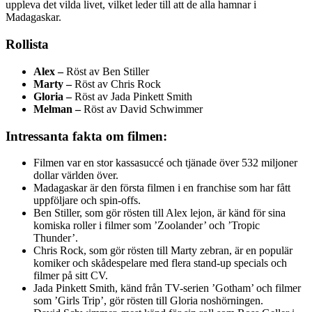
uppleva det vilda livet, vilket leder till att de alla hamnar i
Madagaskar.
Rollista
Alex –
Röst av Ben Stiller
Marty –
Röst av Chris Rock
Gloria –
Röst av Jada Pinkett Smith
Melman –
Röst av David Schwimmer
Intressanta fakta om filmen:
Filmen var en stor kassasuccé och tjänade över 532 miljoner
dollar världen över.
Madagaskar är den första filmen i en franchise som har fått
uppföljare och spin-offs.
Ben Stiller, som gör rösten till Alex lejon, är känd för sina
komiska roller i filmer som ’Zoolander’ och ’Tropic
Thunder’.
Chris Rock, som gör rösten till Marty zebran, är en populär
komiker och skådespelare med flera stand-up specials och
filmer på sitt CV.
Jada Pinkett Smith, känd från TV-serien ’Gotham’ och filmer
som ’Girls Trip’, gör rösten till Gloria noshörningen.