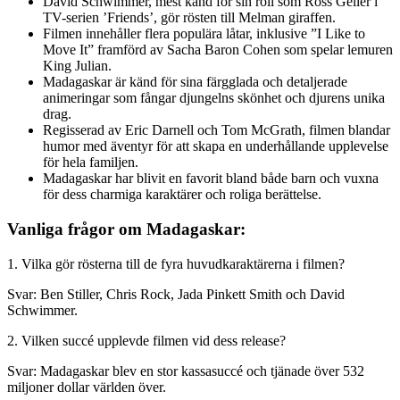
David Schwimmer, mest känd för sin roll som Ross Geller i
TV-serien ’Friends’, gör rösten till Melman giraffen.
Filmen innehåller flera populära låtar, inklusive ”I Like to
Move It” framförd av Sacha Baron Cohen som spelar lemuren
King Julian.
Madagaskar är känd för sina färgglada och detaljerade
animeringar som fångar djungelns skönhet och djurens unika
drag.
Regisserad av Eric Darnell och Tom McGrath, filmen blandar
humor med äventyr för att skapa en underhållande upplevelse
för hela familjen.
Madagaskar har blivit en favorit bland både barn och vuxna
för dess charmiga karaktärer och roliga berättelse.
Vanliga frågor om Madagaskar:
1. Vilka gör rösterna till de fyra huvudkaraktärerna i filmen?
Svar: Ben Stiller, Chris Rock, Jada Pinkett Smith och David
Schwimmer.
2. Vilken succé upplevde filmen vid dess release?
Svar: Madagaskar blev en stor kassasuccé och tjänade över 532
miljoner dollar världen över.