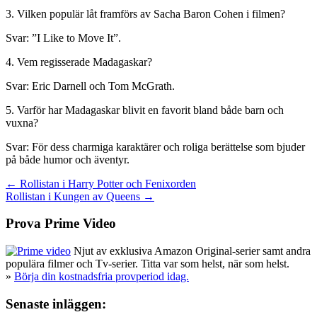
3. Vilken populär låt framförs av Sacha Baron Cohen i filmen?
Svar: ”I Like to Move It”.
4. Vem regisserade Madagaskar?
Svar: Eric Darnell och Tom McGrath.
5. Varför har Madagaskar blivit en favorit bland både barn och
vuxna?
Svar: För dess charmiga karaktärer och roliga berättelse som bjuder
på både humor och äventyr.
Inläggsnavigering
← Rollistan i Harry Potter och Fenixorden
Rollistan i Kungen av Queens →
Prova Prime Video
Njut av exklusiva Amazon Original-serier samt andra
populära filmer och Tv-serier. Titta var som helst, när som helst.
»
Börja din kostnadsfria provperiod idag.
Senaste inläggen: