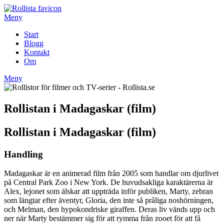
Hoppa
till
Meny
innehåll
Start
Blogg
Kontakt
Om
Meny
Rollistan i Madagaskar (film)
Rollistan i Madagaskar (film)
Handling
Madagaskar är en animerad film från 2005 som handlar om djurlivet
på Central Park Zoo i New York. De huvudsakliga karaktärerna är
Alex, lejonet som älskar att uppträda inför publiken, Marty, zebran
som längtar efter äventyr, Gloria, den inte så pråliga noshörningen,
och Melman, den hypokondriske giraffen. Deras liv vänds upp och
ner när Marty bestämmer sig för att rymma från zooet för att få