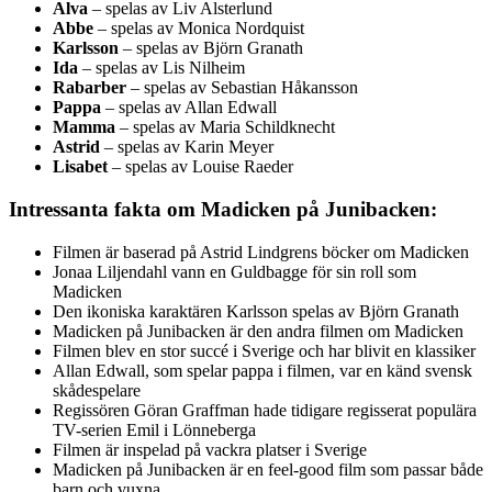
Alva
– spelas av Liv Alsterlund
Abbe
– spelas av Monica Nordquist
Karlsson
– spelas av Björn Granath
Ida
– spelas av Lis Nilheim
Rabarber
– spelas av Sebastian Håkansson
Pappa
– spelas av Allan Edwall
Mamma
– spelas av Maria Schildknecht
Astrid
– spelas av Karin Meyer
Lisabet
– spelas av Louise Raeder
Intressanta fakta om Madicken på Junibacken:
Filmen är baserad på Astrid Lindgrens böcker om Madicken
Jonaa Liljendahl vann en Guldbagge för sin roll som
Madicken
Den ikoniska karaktären Karlsson spelas av Björn Granath
Madicken på Junibacken är den andra filmen om Madicken
Filmen blev en stor succé i Sverige och har blivit en klassiker
Allan Edwall, som spelar pappa i filmen, var en känd svensk
skådespelare
Regissören Göran Graffman hade tidigare regisserat populära
TV-serien Emil i Lönneberga
Filmen är inspelad på vackra platser i Sverige
Madicken på Junibacken är en feel-good film som passar både
barn och vuxna