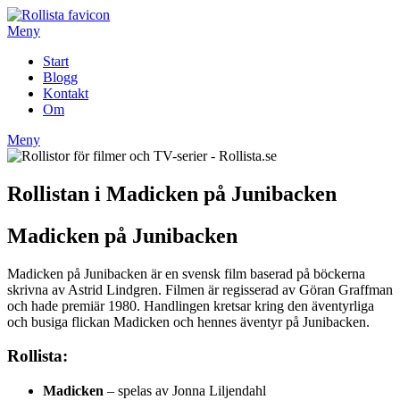
Hoppa
till
Meny
innehåll
Start
Blogg
Kontakt
Om
Meny
Rollistan i Madicken på Junibacken
Madicken på Junibacken
Madicken på Junibacken är en svensk film baserad på böckerna
skrivna av Astrid Lindgren. Filmen är regisserad av Göran Graffman
och hade premiär 1980. Handlingen kretsar kring den äventyrliga
och busiga flickan Madicken och hennes äventyr på Junibacken.
Rollista:
Madicken
– spelas av Jonna Liljendahl