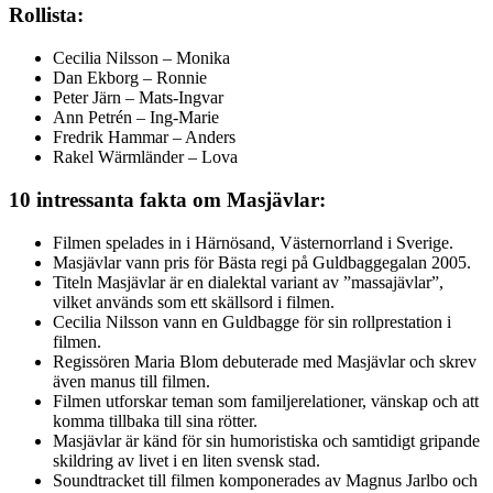
Rollista:
Cecilia Nilsson – Monika
Dan Ekborg – Ronnie
Peter Järn – Mats-Ingvar
Ann Petrén – Ing-Marie
Fredrik Hammar – Anders
Rakel Wärmländer – Lova
10 intressanta fakta om Masjävlar:
Filmen spelades in i Härnösand, Västernorrland i Sverige.
Masjävlar vann pris för Bästa regi på Guldbaggegalan 2005.
Titeln Masjävlar är en dialektal variant av ”massajävlar”,
vilket används som ett skällsord i filmen.
Cecilia Nilsson vann en Guldbagge för sin rollprestation i
filmen.
Regissören Maria Blom debuterade med Masjävlar och skrev
även manus till filmen.
Filmen utforskar teman som familjerelationer, vänskap och att
komma tillbaka till sina rötter.
Masjävlar är känd för sin humoristiska och samtidigt gripande
skildring av livet i en liten svensk stad.
Soundtracket till filmen komponerades av Magnus Jarlbo och