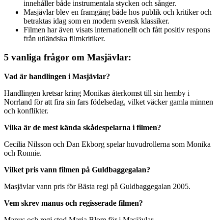
innehåller både instrumentala stycken och sånger.
Masjävlar blev en framgång både hos publik och kritiker och
betraktas idag som en modern svensk klassiker.
Filmen har även visats internationellt och fått positiv respons
från utländska filmkritiker.
5 vanliga frågor om Masjävlar:
Vad är handlingen i Masjävlar?
Handlingen kretsar kring Monikas återkomst till sin hemby i
Norrland för att fira sin fars födelsedag, vilket väcker gamla minnen
och konflikter.
Vilka är de mest kända skådespelarna i filmen?
Cecilia Nilsson och Dan Ekborg spelar huvudrollerna som Monika
och Ronnie.
Vilket pris vann filmen på Guldbaggegalan?
Masjävlar vann pris för Bästa regi på Guldbaggegalan 2005.
Vem skrev manus och regisserade filmen?
Manus och regi stod Maria Blom för i Masjävlar.