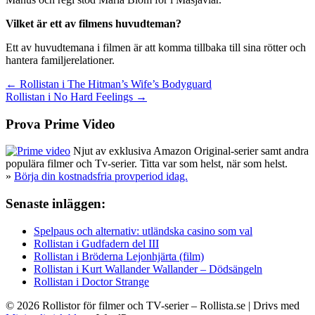
Vilket är ett av filmens huvudteman?
Ett av huvudtemana i filmen är att komma tillbaka till sina rötter och
hantera familjerelationer.
Inläggsnavigering
← Rollistan i The Hitman’s Wife’s Bodyguard
Rollistan i No Hard Feelings →
Prova Prime Video
Njut av exklusiva Amazon Original-serier samt andra
populära filmer och Tv-serier. Titta var som helst, när som helst.
»
Börja din kostnadsfria provperiod idag.
Senaste inläggen:
Spelpaus och alternativ: utländska casino som val
Rollistan i Gudfadern del III
Rollistan i Bröderna Lejonhjärta (film)
Rollistan i Kurt Wallander Wallander – Dödsängeln
Rollistan i Doctor Strange
© 2026 Rollistor för filmer och TV-serier – Rollista.se
| Drivs med