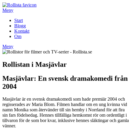
Hoppa
till
Meny
innehåll
Start
Blogg
Kontakt
Om
Meny
Rollistan i Masjävlar
Masjävlar: En svensk dramakomedi från
2004
Masjävlar är en svensk dramakomedi som hade premiär 2004 och
regisserades av Maria Blom. Filmen handlar om en ung kvinna vid
namn Monika som återvänder till sin hemby i Norrland för att fira
sin fars födelsedag. Hennes tillfälliga hemkomst rör om ordentligt i
tillvaron för de som bor kvar, inklusive hennes släktingar och gamla
vänner.