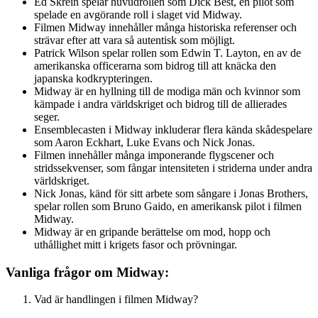
Ed Skrein spelar huvudrollen som Dick Best, en pilot som
spelade en avgörande roll i slaget vid Midway.
Filmen Midway innehåller många historiska referenser och
strävar efter att vara så autentisk som möjligt.
Patrick Wilson spelar rollen som Edwin T. Layton, en av de
amerikanska officerarna som bidrog till att knäcka den
japanska kodkrypteringen.
Midway är en hyllning till de modiga män och kvinnor som
kämpade i andra världskriget och bidrog till de allierades
seger.
Ensemblecasten i Midway inkluderar flera kända skådespelare
som Aaron Eckhart, Luke Evans och Nick Jonas.
Filmen innehåller många imponerande flygscener och
stridssekvenser, som fångar intensiteten i striderna under andra
världskriget.
Nick Jonas, känd för sitt arbete som sångare i Jonas Brothers,
spelar rollen som Bruno Gaido, en amerikansk pilot i filmen
Midway.
Midway är en gripande berättelse om mod, hopp och
uthållighet mitt i krigets fasor och prövningar.
Vanliga frågor om Midway:
Vad är handlingen i filmen Midway?