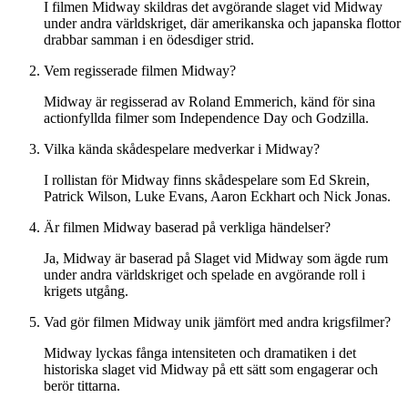
I filmen Midway skildras det avgörande slaget vid Midway
under andra världskriget, där amerikanska och japanska flottor
drabbar samman i en ödesdiger strid.
Vem regisserade filmen Midway?
Midway är regisserad av Roland Emmerich, känd för sina
actionfyllda filmer som Independence Day och Godzilla.
Vilka kända skådespelare medverkar i Midway?
I rollistan för Midway finns skådespelare som Ed Skrein,
Patrick Wilson, Luke Evans, Aaron Eckhart och Nick Jonas.
Är filmen Midway baserad på verkliga händelser?
Ja, Midway är baserad på Slaget vid Midway som ägde rum
under andra världskriget och spelade en avgörande roll i
krigets utgång.
Vad gör filmen Midway unik jämfört med andra krigsfilmer?
Midway lyckas fånga intensiteten och dramatiken i det
historiska slaget vid Midway på ett sätt som engagerar och
berör tittarna.