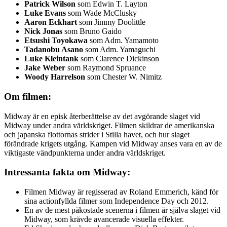
Patrick Wilson
som Edwin T. Layton
Luke Evans
som Wade McClusky
Aaron Eckhart
som Jimmy Doolittle
Nick Jonas
som Bruno Gaido
Etsushi Toyokawa
som Adm. Yamamoto
Tadanobu Asano
som Adm. Yamaguchi
Luke Kleintank
som Clarence Dickinson
Jake Weber
som Raymond Spruance
Woody Harrelson
som Chester W. Nimitz
Om filmen:
Midway är en episk återberättelse av det avgörande slaget vid
Midway under andra världskriget. Filmen skildrar de amerikanska
och japanska flottornas strider i Stilla havet, och hur slaget
förändrade krigets utgång. Kampen vid Midway anses vara en av de
viktigaste vändpunkterna under andra världskriget.
Intressanta fakta om Midway:
Filmen Midway är regisserad av Roland Emmerich, känd för
sina actionfyllda filmer som Independence Day och 2012.
En av de mest påkostade scenerna i filmen är själva slaget vid
Midway, som krävde avancerade visuella effekter.