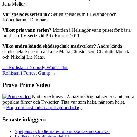
Jens Møller.
Var spelades serien in?
Serien spelades in i Helsingör och
Köpenhamn i Danmark.
Vilket pris vann serien?
Morden i Helsingör vann priset för bästa
nordiska TV-serie vid Prix Europa 2011.
Vilka andra kända skådespelare medverkar?
Andra kända
skådespelare i serien är Lene Maria Christensen, Charlotte Munck
och Nikolaj Lie Kaas.
Inläggsnavigering
← Rollistan i Nobody Wants This
Rollistan i Forrest Gump →
Prova Prime Video
Njut av exklusiva Amazon Original-serier samt andra
populära filmer och Tv-serier. Titta var som helst, när som helst.
»
Börja din kostnadsfria provperiod idag.
Senaste inläggen:
Spelpaus och alternativ: utländska casino som val
Rollistan i Gudfadern del III