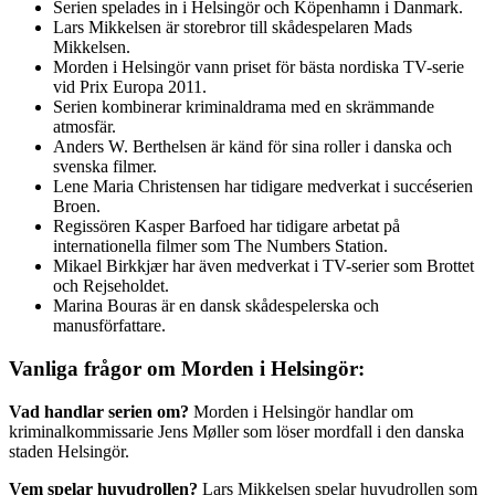
Serien spelades in i Helsingör och Köpenhamn i Danmark.
Lars Mikkelsen är storebror till skådespelaren Mads
Mikkelsen.
Morden i Helsingör vann priset för bästa nordiska TV-serie
vid Prix Europa 2011.
Serien kombinerar kriminaldrama med en skrämmande
atmosfär.
Anders W. Berthelsen är känd för sina roller i danska och
svenska filmer.
Lene Maria Christensen har tidigare medverkat i succéserien
Broen.
Regissören Kasper Barfoed har tidigare arbetat på
internationella filmer som The Numbers Station.
Mikael Birkkjær har även medverkat i TV-serier som Brottet
och Rejseholdet.
Marina Bouras är en dansk skådespelerska och
manusförfattare.
Vanliga frågor om Morden i Helsingör:
Vad handlar serien om?
Morden i Helsingör handlar om
kriminalkommissarie Jens Møller som löser mordfall i den danska
staden Helsingör.
Vem spelar huvudrollen?
Lars Mikkelsen spelar huvudrollen som