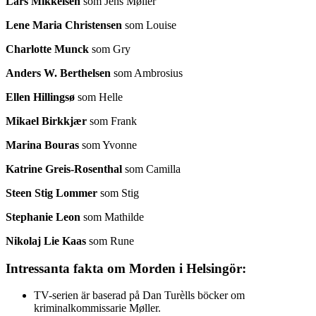
Lars Mikkelsen
som Jens Møller
Lene Maria Christensen
som Louise
Charlotte Munck
som Gry
Anders W. Berthelsen
som Ambrosius
Ellen Hillingsø
som Helle
Mikael Birkkjær
som Frank
Marina Bouras
som Yvonne
Katrine Greis-Rosenthal
som Camilla
Steen Stig Lommer
som Stig
Stephanie Leon
som Mathilde
Nikolaj Lie Kaas
som Rune
Intressanta fakta om Morden i Helsingör:
TV-serien är baserad på Dan Turèlls böcker om
kriminalkommissarie Møller.