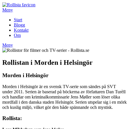
Hoppa
till
Meny
innehåll
Start
Blogg
Kontakt
Om
Meny
Rollistan i Morden i Helsingör
Morden i Helsingör
Morden i Helsingör är en svensk TV-serie som sändes på SVT
under 2011. Serien är baserad på böckerna av författaren Dan Turèll
och handlar om kriminalkommissarie Jens Møller som löser olika
mordfall i den danska staden Helsingör. Serien utspelar sig i en mörk
och kuslig miljö, vilket gör den både spännande och mystisk.
Rollista: