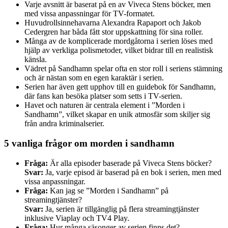
Varje avsnitt är baserat på en av Viveca Stens böcker, men
med vissa anpassningar för TV-formatet.
Huvudrollsinnehavarna Alexandra Rapaport och Jakob
Cedergren har båda fått stor uppskattning för sina roller.
Många av de komplicerade mordgåtorna i serien löses med
hjälp av verkliga polismetoder, vilket bidrar till en realistisk
känsla.
Vädret på Sandhamn spelar ofta en stor roll i seriens stämning
och är nästan som en egen karaktär i serien.
Serien har även gett upphov till en guidebok för Sandhamn,
där fans kan besöka platser som setts i TV-serien.
Havet och naturen är centrala element i ”Morden i
Sandhamn”, vilket skapar en unik atmosfär som skiljer sig
från andra kriminalserier.
5 vanliga frågor om morden i sandhamn
Fråga:
Är alla episoder baserade på Viveca Stens böcker?
Svar:
Ja, varje episod är baserad på en bok i serien, men med
vissa anpassningar.
Fråga:
Kan jag se ”Morden i Sandhamn” på
streamingtjänster?
Svar:
Ja, serien är tillgänglig på flera streamingtjänster
inklusive Viaplay och TV4 Play.
Fråga:
Hur många säsonger av serien finns det?