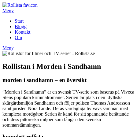
Hoppa
till
Meny
innehåll
Start
Blogg
Kontakt
Om
Meny
Rollistan i Morden i Sandhamn
morden i sandhamn – en översikt
”Morden i Sandhamn” är en svensk TV-serie som baseras på Viveca
Stens populära kriminalromaner. Serien tar plats i den idylliska
skärgårdsmiljön Sandhamn och följer polisen Thomas Andreasson
samt juristen Nora Linde. Deras vardagliga liv vävs samman med
komplexa mordgåtor. Serien är känd för sitt spännande berättande
och dess pittoreska miljöer som fångar den svenska
sommarstämningen.
komplett rollista