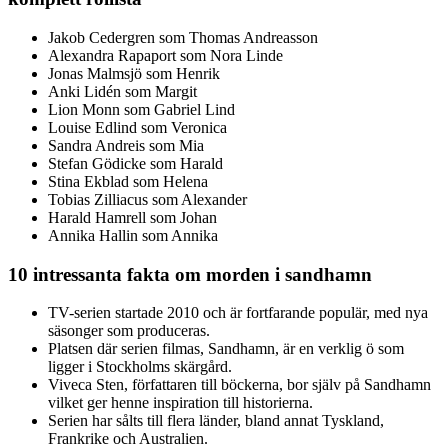
Jakob Cedergren som Thomas Andreasson
Alexandra Rapaport som Nora Linde
Jonas Malmsjö som Henrik
Anki Lidén som Margit
Lion Monn som Gabriel Lind
Louise Edlind som Veronica
Sandra Andreis som Mia
Stefan Gödicke som Harald
Stina Ekblad som Helena
Tobias Zilliacus som Alexander
Harald Hamrell som Johan
Annika Hallin som Annika
10 intressanta fakta om morden i sandhamn
TV-serien startade 2010 och är fortfarande populär, med nya
säsonger som produceras.
Platsen där serien filmas, Sandhamn, är en verklig ö som
ligger i Stockholms skärgård.
Viveca Sten, författaren till böckerna, bor själv på Sandhamn
vilket ger henne inspiration till historierna.
Serien har sålts till flera länder, bland annat Tyskland,
Frankrike och Australien.