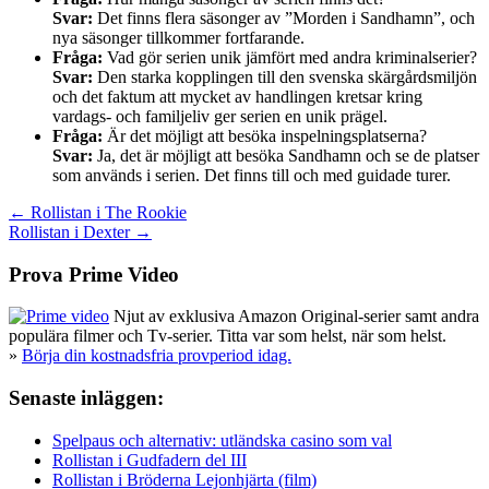
Svar:
Det finns flera säsonger av ”Morden i Sandhamn”, och
nya säsonger tillkommer fortfarande.
Fråga:
Vad gör serien unik jämfört med andra kriminalserier?
Svar:
Den starka kopplingen till den svenska skärgårdsmiljön
och det faktum att mycket av handlingen kretsar kring
vardags- och familjeliv ger serien en unik prägel.
Fråga:
Är det möjligt att besöka inspelningsplatserna?
Svar:
Ja, det är möjligt att besöka Sandhamn och se de platser
som används i serien. Det finns till och med guidade turer.
Inläggsnavigering
← Rollistan i The Rookie
Rollistan i Dexter →
Prova Prime Video
Njut av exklusiva Amazon Original-serier samt andra
populära filmer och Tv-serier. Titta var som helst, när som helst.
»
Börja din kostnadsfria provperiod idag.
Senaste inläggen:
Spelpaus och alternativ: utländska casino som val
Rollistan i Gudfadern del III
Rollistan i Bröderna Lejonhjärta (film)