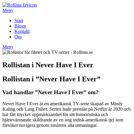
Hoppa
till
Meny
innehåll
Start
Blogg
Kontakt
Om
Meny
Rollistan i Never Have I Ever
Rollistan i ”Never Have I Ever”
Vad handlar ”Never Have I Ever” om?
Never Have I Ever är en amerikansk TV-serie skapad av Mindy
Kaling och Lang Fisher. Serien hade premiär på Netflix år 2020 och
har fått mycket uppmärksamhet för sitt humoristiska och
hjärtevärmande skildrande av en ung indisk-amerikansk tjej som
försöker navigera genom tonårens alla utmaningar.