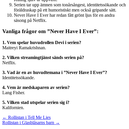
Serien tar upp ämnen som tonårsångest, identitetssökande och
föräldraskap på ett humoristiskt men också gripande sätt.
Never Have I Ever har redan fått grönt ljus för en andra
säsong på Netflix.
Vanliga frågor om ”Never Have I Ever”:
1. Vem spelar huvudrollen Devi i serien?
Maitreyi Ramakrishnan.
2. Vilken streamingtjänst sänds serien på?
Netflix.
3. Vad är en av huvudtemana i ”Never Have I Ever”?
Identitetssökande.
4. Vem är medskaparen av serien?
Lang Fisher.
5. Vilken stad utspelar serien sig i?
Kalifornien.
Inläggsnavigering
← Rollistan i Tell Me Lies
Rollistan i Glasblåsarns barn →