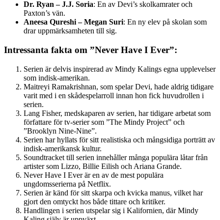
Dr. Ryan – J.J. Soria
: En av Devi’s skolkamrater och
Paxton’s vän.
Aneesa Qureshi – Megan Suri
: En ny elev på skolan som
drar uppmärksamheten till sig.
Intressanta fakta om ”Never Have I Ever”:
Serien är delvis inspirerad av Mindy Kalings egna upplevelser
som indisk-amerikan.
Maitreyi Ramakrishnan, som spelar Devi, hade aldrig tidigare
varit med i en skådespelarroll innan hon fick huvudrollen i
serien.
Lang Fisher, medskaparen av serien, har tidigare arbetat som
författare för tv-serier som ”The Mindy Project” och
”Brooklyn Nine-Nine”.
Serien har hyllats för sitt realistiska och mångsidiga porträtt av
indisk-amerikansk kultur.
Soundtracket till serien innehåller många populära låtar från
artister som Lizzo, Billie Eilish och Ariana Grande.
Never Have I Ever är en av de mest populära
ungdomsserierna på Netflix.
Serien är känd för sitt skarpa och kvicka manus, vilket har
gjort den omtyckt hos både tittare och kritiker.
Handlingen i serien utspelar sig i Kalifornien, där Mindy
Kaling själv är uppväxt.