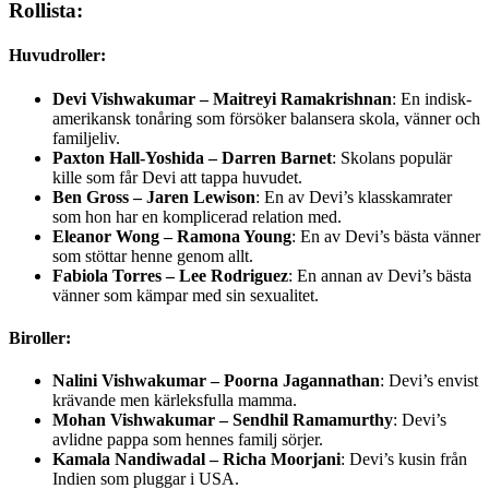
Rollista:
Huvudroller:
Devi Vishwakumar – Maitreyi Ramakrishnan
: En indisk-
amerikansk tonåring som försöker balansera skola, vänner och
familjeliv.
Paxton Hall-Yoshida – Darren Barnet
: Skolans populär
kille som får Devi att tappa huvudet.
Ben Gross – Jaren Lewison
: En av Devi’s klasskamrater
som hon har en komplicerad relation med.
Eleanor Wong – Ramona Young
: En av Devi’s bästa vänner
som stöttar henne genom allt.
Fabiola Torres – Lee Rodriguez
: En annan av Devi’s bästa
vänner som kämpar med sin sexualitet.
Biroller:
Nalini Vishwakumar – Poorna Jagannathan
: Devi’s envist
krävande men kärleksfulla mamma.
Mohan Vishwakumar – Sendhil Ramamurthy
: Devi’s
avlidne pappa som hennes familj sörjer.
Kamala Nandiwadal – Richa Moorjani
: Devi’s kusin från
Indien som pluggar i USA.