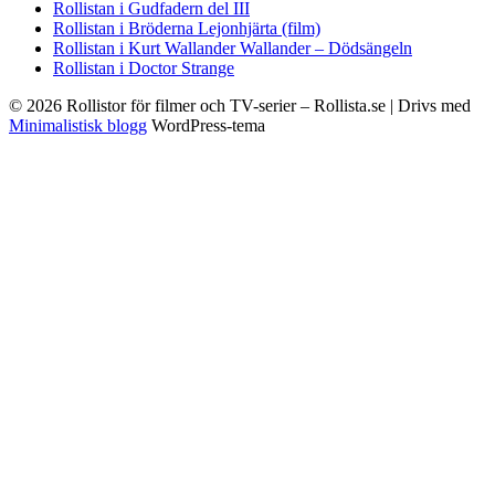
Rollistan i Gudfadern del III
Rollistan i Bröderna Lejonhjärta (film)
Rollistan i Kurt Wallander Wallander – Dödsängeln
Rollistan i Doctor Strange
© 2026 Rollistor för filmer och TV-serier – Rollista.se
| Drivs med
Minimalistisk blogg
WordPress-tema