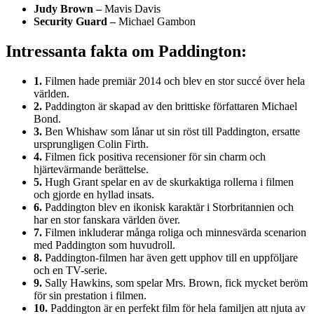
Judy Brown –
Mavis Davis
Security Guard –
Michael Gambon
Intressanta fakta om Paddington:
1.
Filmen hade premiär 2014 och blev en stor succé över hela
världen.
2.
Paddington är skapad av den brittiske författaren Michael
Bond.
3.
Ben Whishaw som lånar ut sin röst till Paddington, ersatte
ursprungligen Colin Firth.
4.
Filmen fick positiva recensioner för sin charm och
hjärtevärmande berättelse.
5.
Hugh Grant spelar en av de skurkaktiga rollerna i filmen
och gjorde en hyllad insats.
6.
Paddington blev en ikonisk karaktär i Storbritannien och
har en stor fanskara världen över.
7.
Filmen inkluderar många roliga och minnesvärda scenarion
med Paddington som huvudroll.
8.
Paddington-filmen har även gett upphov till en uppföljare
och en TV-serie.
9.
Sally Hawkins, som spelar Mrs. Brown, fick mycket beröm
för sin prestation i filmen.
10.
Paddington är en perfekt film för hela familjen att njuta av