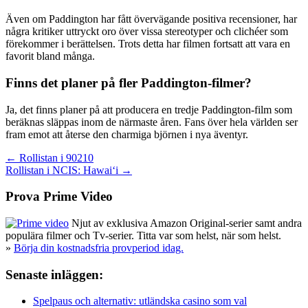
Även om Paddington har fått övervägande positiva recensioner, har
några kritiker uttryckt oro över vissa stereotyper och clichéer som
förekommer i berättelsen. Trots detta har filmen fortsatt att vara en
favorit bland många.
Finns det planer på fler Paddington-filmer?
Ja, det finns planer på att producera en tredje Paddington-film som
beräknas släppas inom de närmaste åren. Fans över hela världen ser
fram emot att återse den charmiga björnen i nya äventyr.
Inläggsnavigering
← Rollistan i 90210
Rollistan i NCIS: Hawaiʻi →
Prova Prime Video
Njut av exklusiva Amazon Original-serier samt andra
populära filmer och Tv-serier. Titta var som helst, när som helst.
»
Börja din kostnadsfria provperiod idag.
Senaste inläggen:
Spelpaus och alternativ: utländska casino som val