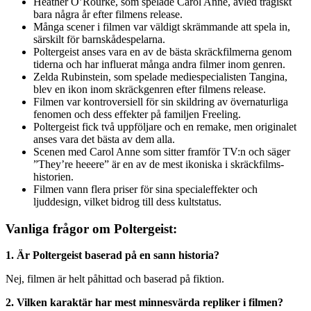
Heather O’Rourke, som spelade Carol Anne, avled tragiskt
bara några år efter filmens release.
Många scener i filmen var väldigt skrämmande att spela in,
särskilt för barnskådespelarna.
Poltergeist anses vara en av de bästa skräckfilmerna genom
tiderna och har influerat många andra filmer inom genren.
Zelda Rubinstein, som spelade mediespecialisten Tangina,
blev en ikon inom skräckgenren efter filmens release.
Filmen var kontroversiell för sin skildring av övernaturliga
fenomen och dess effekter på familjen Freeling.
Poltergeist fick två uppföljare och en remake, men originalet
anses vara det bästa av dem alla.
Scenen med Carol Anne som sitter framför TV:n och säger
”They’re heeere” är en av de mest ikoniska i skräckfilms-
historien.
Filmen vann flera priser för sina specialeffekter och
ljuddesign, vilket bidrog till dess kultstatus.
Vanliga frågor om Poltergeist:
1. Är Poltergeist baserad på en sann historia?
Nej, filmen är helt påhittad och baserad på fiktion.
2. Vilken karaktär har mest minnesvärda repliker i filmen?