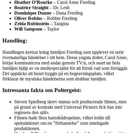
Heather O’Rourke
– Carol Anne Freeling
Beatrice Straight
– Dr. Lesh
Dominique Dunne
– Dana Freeling
Oliver Robins
– Robbie Freeling
Zelda Rubinstein
– Tangina
Will Sampson
– Taylor
Handling:
Handlingen kretsar kring familjen Freeling som upplever en serie
övernaturliga händelser i sitt hem. Deras yngsta dotter, Carol Anne,
börjar kommunicera med andar genom TV:n, och snart tar hela
familjen hjälp av en mediespecialist för att förstå vad som försiggår.
Det upptäcks att huset byggts på en begravningsplats, vilket
förklarar de mystiska händelserna som drabbar familjen.
Intressanta fakta om Poltergeist:
Steven Spielberg skrev manus och producerade filmen, men
på grund av kontrakt med Universal Pictures fick han inte
regissera den själv.
Filmen hade flera barnskådespelare, vilket ledde till
spekulationer om en ”förbannelse” som omringade
produktionen.