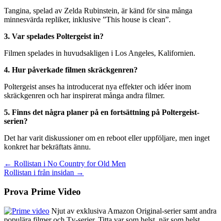
Tangina, spelad av Zelda Rubinstein, är känd för sina många
minnesvärda repliker, inklusive ”This house is clean”.
3. Var spelades Poltergeist in?
Filmen spelades in huvudsakligen i Los Angeles, Kalifornien.
4. Hur påverkade filmen skräckgenren?
Poltergeist anses ha introducerat nya effekter och idéer inom
skräckgenren och har inspirerat många andra filmer.
5. Finns det några planer på en fortsättning på Poltergeist-
serien?
Det har varit diskussioner om en reboot eller uppföljare, men inget
konkret har bekräftats ännu.
Inläggsnavigering
← Rollistan i No Country for Old Men
Rollistan i från insidan →
Prova Prime Video
Njut av exklusiva Amazon Original-serier samt andra
populära filmer och Tv-serier. Titta var som helst, när som helst.