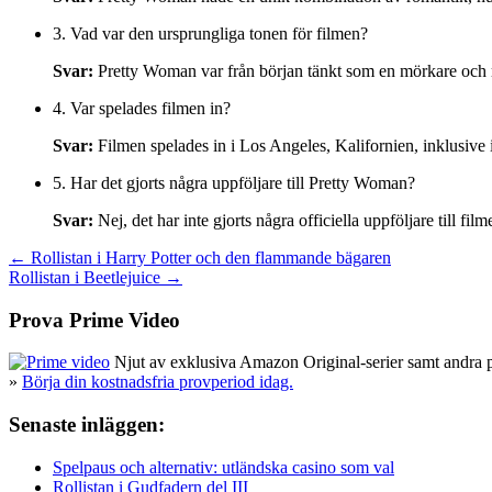
3. Vad var den ursprungliga tonen för filmen?
Svar:
Pretty Woman var från början tänkt som en mörkare och m
4. Var spelades filmen in?
Svar:
Filmen spelades in i Los Angeles, Kalifornien, inklusive 
5. Har det gjorts några uppföljare till Pretty Woman?
Svar:
Nej, det har inte gjorts några officiella uppföljare till film
Inläggsnavigering
← Rollistan i Harry Potter och den flammande bägaren
Rollistan i Beetlejuice →
Prova Prime Video
Njut av exklusiva Amazon Original-serier samt andra pop
»
Börja din kostnadsfria provperiod idag.
Senaste inläggen:
Spelpaus och alternativ: utländska casino som val
Rollistan i Gudfadern del III