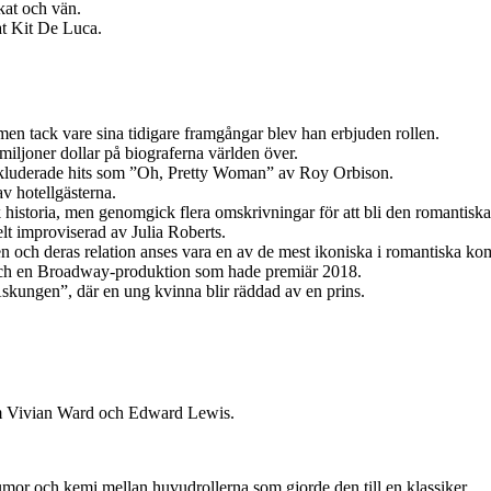
kat och vän.
t Kit De Luca.
men tack vare sina tidigare framgångar blev han erbjuden rollen.
iljoner dollar på biograferna världen över.
inkluderade hits som ”Oh, Pretty Woman” av Roy Orbison.
v hotellgästerna.
historia, men genomgick flera omskrivningar för att bli den romantisk
t improviserad av Julia Roberts.
 och deras relation anses vara en av de mest ikoniska i romantiska ko
er och en Broadway-produktion som hade premiär 2018.
kungen”, där en ung kvinna blir räddad av en prins.
om Vivian Ward och Edward Lewis.
r och kemi mellan huvudrollerna som gjorde den till en klassiker.