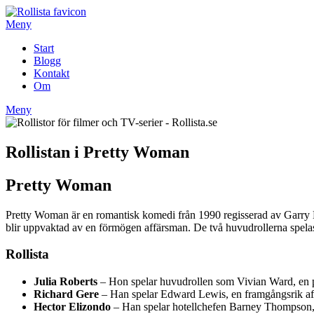
Hoppa
till
Meny
innehåll
Start
Blogg
Kontakt
Om
Meny
Rollistan i Pretty Woman
Pretty Woman
Pretty Woman är en romantisk komedi från 1990 regisserad av Garry Ma
blir uppvaktad av en förmögen affärsman. De två huvudrollerna spela
Rollista
Julia Roberts
– Hon spelar huvudrollen som Vivian Ward, en p
Richard Gere
– Han spelar Edward Lewis, en framgångsrik affä
Hector Elizondo
– Han spelar hotellchefen Barney Thompson, 