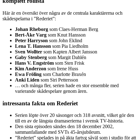
komplett rollista
Här är en översikt över några av de centrala karaktärerna och
skådespelarna i ”Rederiet”:
Johan Rheborg
som Claes-Herman Berg
Bert-Åke Varg
som Knut Hansson
Peter Harryson
som John Eklind
Lena T. Hansson
som Pia Liedholm
Sven Wollter
som Kapten Albert Jansson
Gaby Stenberg
som Margit Dahlén
Hans V. Engström
som Sten Frisk
Kim Anderzon
som Irene Huss
Ewa Fröling
som Charlotte Braxén
Anki Liden
som Siri Pettersson
… och många fler, serien hade en stor ensemble med
varierande skådespelare genom åren.
intressanta fakta om Rederiet
Serien löpte över 20 säsonger och 318 avsnitt, vilket gör den
till en av de längsta dramaserierna i svensk TV-historia.
Den sista episoden sändes den 18 december 2002,
sammanfallande med SVTs 45-årsjubileum.
”Rederiet” spelades in på äkta fartyg såväl som i studio för att