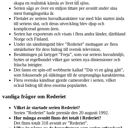
skapa en realistisk känsla av livet till sjöss.
Serien sågs av över en miljon tittare per avsnitt under sina
mest framgångsrika år.
Flertalet av seriens huvudkaraktärer var med från starten ända
till seriens slut, och deras utveckling blev djup och
komplicerad genom åren.
Serien har exporterats och visats i flera andra länder, däribland
Norge och Finland.
Under sin sändningstid blev ”Rederiet” mottagare av flera
utmärkelser för dess bidrag till svensk television.
Besättningen på fartyget ”Freja”, som var seriens huvudmiljö,
byttes ut regelbundet vilket gav serien nya dimensioner och
fräscha intrigter.
Det fanns en spin-off webbserie kallad ”Där vi en gång gått”,
som fokuserade på släktingar till de ursprungliga karaktärerna.
Flera svenska kändisar gjorde cameoroller i serien, vilket
också bidrog till dess enorma popularitet.
vanliga frågor om Rederiet
Vilket år startade serien Rederiet?
Serien ”Rederiet” hade premiär den 20 augusti 1992.
Hur många avsnitt finns det totalt i Rederiet?
Det finns totalt 318 avsnitt av ”Rederiet”.