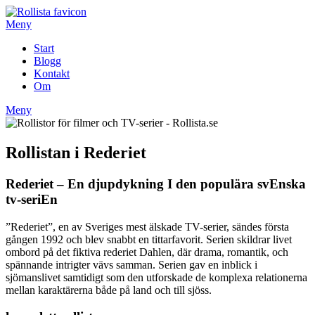
Hoppa
till
Meny
innehåll
Start
Blogg
Kontakt
Om
Meny
Rollistan i Rederiet
Rederiet – En djupdykning I den populära svEnska
tv-seriEn
”Rederiet”, en av Sveriges mest älskade TV-serier, sändes första
gången 1992 och blev snabbt en tittarfavorit. Serien skildrar livet
ombord på det fiktiva rederiet Dahlen, där drama, romantik, och
spännande intrigter vävs samman. Serien gav en inblick i
sjömanslivet samtidigt som den utforskade de komplexa relationerna
mellan karaktärerna både på land och till sjöss.