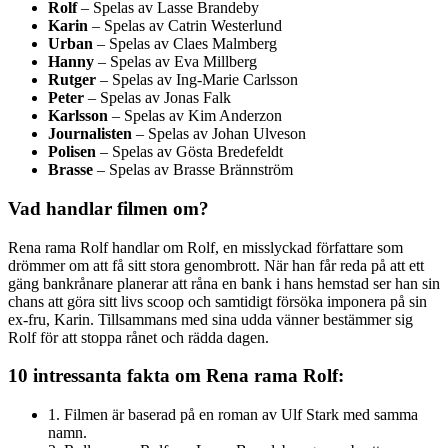
Rolf
– Spelas av Lasse Brandeby
Karin
– Spelas av Catrin Westerlund
Urban
– Spelas av Claes Malmberg
Hanny
– Spelas av Eva Millberg
Rutger
– Spelas av Ing-Marie Carlsson
Peter
– Spelas av Jonas Falk
Karlsson
– Spelas av Kim Anderzon
Journalisten
– Spelas av Johan Ulveson
Polisen
– Spelas av Gösta Bredefeldt
Brasse
– Spelas av Brasse Brännström
Vad handlar filmen om?
Rena rama Rolf handlar om Rolf, en misslyckad författare som
drömmer om att få sitt stora genombrott. När han får reda på att ett
gäng bankrånare planerar att råna en bank i hans hemstad ser han sin
chans att göra sitt livs scoop och samtidigt försöka imponera på sin
ex-fru, Karin. Tillsammans med sina udda vänner bestämmer sig
Rolf för att stoppa rånet och rädda dagen.
10 intressanta fakta om Rena rama Rolf:
1. Filmen är baserad på en roman av Ulf Stark med samma
namn.