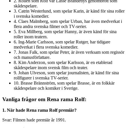
2. Rollen som Rolf var Lasse Brandebys genombrott som
skådespelare.
3. Catrin Westerlund, som spelar Karin, är känd för sina roller
i svenska komedier.
4. Claes Malmberg, som spelar Urban, har även medverkat i
flera andra svenska filmer och TV-serier.
5. Eva Millberg, som spelar Hanny, är även känd för sina
roller inom teatern.
6. Ing-Marie Carlsson, som spelar Rutger, har tidigare
medverkat i flera svenska komedier.
7. Jonas Falk, som spelar Peter, är även verksam som regissör
och manusförfattare.
8. Kim Anderzon, som spelar Karlsson, är en etablerad
skådespelare inom svensk film och teater.
9. Johan Ulveson, som spelar journalisten, är känd för sina
rollfigurer i svenska TV-serier.
10. Brasse Brännström, som spelar Brasse, är en folkkär
skådespelare och komiker i Sverige.
Vanliga frågor om Rena rama Rolf:
1. När hade Rena rama Rolf premiär?
Svar: Filmen hade premiär år 1991.