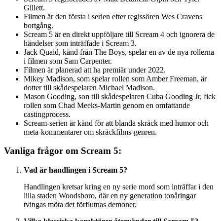
Gillett.
Filmen är den första i serien efter regissören Wes Cravens
bortgång.
Scream 5 är en direkt uppföljare till Scream 4 och ignorera de
händelser som inträffade i Scream 3.
Jack Quaid, känd från The Boys, spelar en av de nya rollerna
i filmen som Sam Carpenter.
Filmen är planerad att ha premiär under 2022.
Mikey Madison, som spelar rollen som Amber Freeman, är
dotter till skådespelaren Michael Madison.
Mason Gooding, son till skådespelaren Cuba Gooding Jr, fick
rollen som Chad Meeks-Martin genom en omfattande
castingprocess.
Scream-serien är känd för att blanda skräck med humor och
meta-kommentarer om skräckfilms-genren.
Vanliga frågor om Scream 5:
Vad är handlingen i Scream 5?
Handlingen kretsar kring en ny serie mord som inträffar i den
lilla staden Woodsboro, där en ny generation tonåringar
tvingas möta det förflutnas demoner.