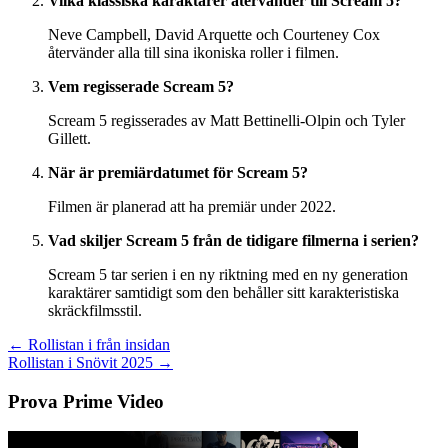
Vilka klassiska karaktärer återvänder till Scream 5?
Neve Campbell, David Arquette och Courteney Cox
återvänder alla till sina ikoniska roller i filmen.
Vem regisserade Scream 5?
Scream 5 regisserades av Matt Bettinelli-Olpin och Tyler
Gillett.
När är premiärdatumet för Scream 5?
Filmen är planerad att ha premiär under 2022.
Vad skiljer Scream 5 från de tidigare filmerna i serien?
Scream 5 tar serien i en ny riktning med en ny generation
karaktärer samtidigt som den behåller sitt karakteristiska
skräckfilmsstil.
Inläggsnavigering
← Rollistan i från insidan
Rollistan i Snövit 2025 →
Prova Prime Video