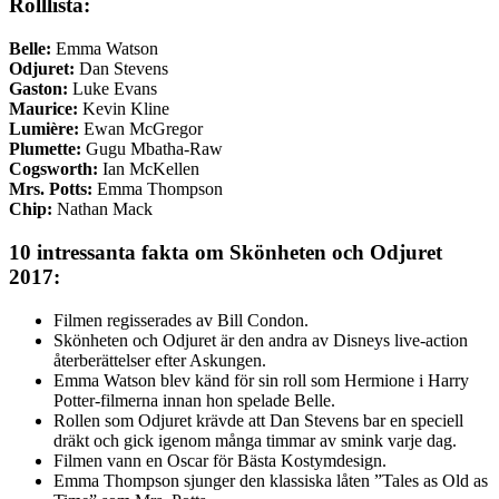
Rolllista:
Belle:
Emma Watson
Odjuret:
Dan Stevens
Gaston:
Luke Evans
Maurice:
Kevin Kline
Lumière:
Ewan McGregor
Plumette:
Gugu Mbatha-Raw
Cogsworth:
Ian McKellen
Mrs. Potts:
Emma Thompson
Chip:
Nathan Mack
10 intressanta fakta om Skönheten och Odjuret
2017:
Filmen regisserades av Bill Condon.
Skönheten och Odjuret är den andra av Disneys live-action
återberättelser efter Askungen.
Emma Watson blev känd för sin roll som Hermione i Harry
Potter-filmerna innan hon spelade Belle.
Rollen som Odjuret krävde att Dan Stevens bar en speciell
dräkt och gick igenom många timmar av smink varje dag.
Filmen vann en Oscar för Bästa Kostymdesign.
Emma Thompson sjunger den klassiska låten ”Tales as Old as