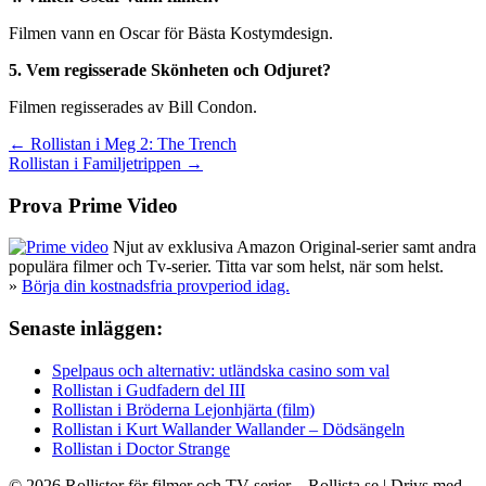
Filmen vann en Oscar för Bästa Kostymdesign.
5. Vem regisserade Skönheten och Odjuret?
Filmen regisserades av Bill Condon.
Inläggsnavigering
← Rollistan i Meg 2: The Trench
Rollistan i Familjetrippen →
Prova Prime Video
Njut av exklusiva Amazon Original-serier samt andra
populära filmer och Tv-serier. Titta var som helst, när som helst.
»
Börja din kostnadsfria provperiod idag.
Senaste inläggen:
Spelpaus och alternativ: utländska casino som val
Rollistan i Gudfadern del III
Rollistan i Bröderna Lejonhjärta (film)
Rollistan i Kurt Wallander Wallander – Dödsängeln
Rollistan i Doctor Strange
© 2026 Rollistor för filmer och TV-serier – Rollista.se
| Drivs med