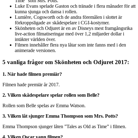
Time” som Mrs. Potts.
Luke Evans spelade Gaston och tränade i flera månader för att
kunna sjunga och dansa i rollen.
Lumière, Cogsworth och de andra föremålen i slottet är
förkroppsligade av skådespelare i CGI-kostymer.
Skönheten och Odjuret är en av Disneys mest framgångsrika
live-action filmatiseringar med över 1,2 miljarder dollar i
intäkter världen över.
Filmen innehåller flera nya låtar som inte fanns med i den
animerade versionen.
5 vanliga frågor om Skönheten och Odjuret 2017:
1. När hade filmen premiär?
Filmen hade premiär år 2017.
2. Vilken skådespelare spelar rollen som Belle?
Rollen som Belle spelas av Emma Watson.
3. Vilken låt sjunger Emma Thompson som Mrs. Potts?
Emma Thompson sjunger låten ”Tales as Old as Time” i filmen.
4. Vilken Oscar vann filmen?