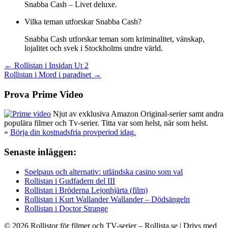
Snabba Cash – Livet deluxe.
Vilka teman utforskar Snabba Cash?
Snabba Cash utforskar teman som kriminalitet, vänskap,
lojalitet och svek i Stockholms undre värld.
Inläggsnavigering
← Rollistan i Insidan Ut 2
Rollistan i Mord i paradiset →
Prova Prime Video
Njut av exklusiva Amazon Original-serier samt andra
populära filmer och Tv-serier. Titta var som helst, när som helst.
»
Börja din kostnadsfria provperiod idag.
Senaste inläggen:
Spelpaus och alternativ: utländska casino som val
Rollistan i Gudfadern del III
Rollistan i Bröderna Lejonhjärta (film)
Rollistan i Kurt Wallander Wallander – Dödsängeln
Rollistan i Doctor Strange
© 2026 Rollistor för filmer och TV-serier – Rollista.se
| Drivs med