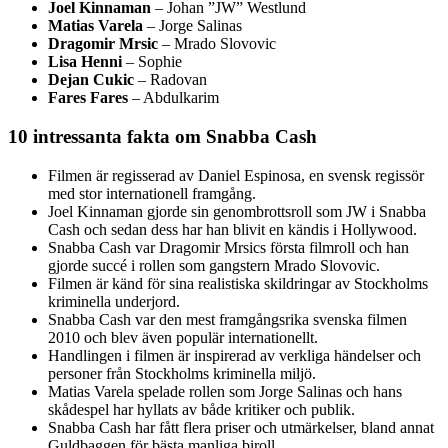
Joel Kinnaman
– Johan ”JW” Westlund
Matias Varela
– Jorge Salinas
Dragomir Mrsic
– Mrado Slovovic
Lisa Henni
– Sophie
Dejan Cukic
– Radovan
Fares Fares
– Abdulkarim
10 intressanta fakta om Snabba Cash
Filmen är regisserad av Daniel Espinosa, en svensk regissör
med stor internationell framgång.
Joel Kinnaman gjorde sin genombrottsroll som JW i Snabba
Cash och sedan dess har han blivit en kändis i Hollywood.
Snabba Cash var Dragomir Mrsics första filmroll och han
gjorde succé i rollen som gangstern Mrado Slovovic.
Filmen är känd för sina realistiska skildringar av Stockholms
kriminella underjord.
Snabba Cash var den mest framgångsrika svenska filmen
2010 och blev även populär internationellt.
Handlingen i filmen är inspirerad av verkliga händelser och
personer från Stockholms kriminella miljö.
Matias Varela spelade rollen som Jorge Salinas och hans
skådespel har hyllats av både kritiker och publik.
Snabba Cash har fått flera priser och utmärkelser, bland annat
Guldbaggen för bästa manliga biroll.