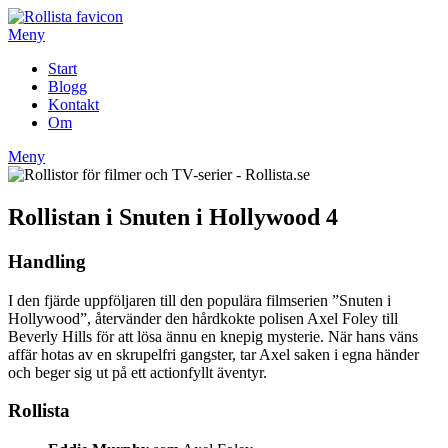
Hoppa
till
Meny
innehåll
Start
Blogg
Kontakt
Om
Meny
Rollistan i Snuten i Hollywood 4
Handling
I den fjärde uppföljaren till den populära filmserien ”Snuten i
Hollywood”, återvänder den hårdkokte polisen Axel Foley till
Beverly Hills för att lösa ännu en knepig mysterie. När hans väns
affär hotas av en skrupelfri gangster, tar Axel saken i egna händer
och beger sig ut på ett actionfyllt äventyr.
Rollista