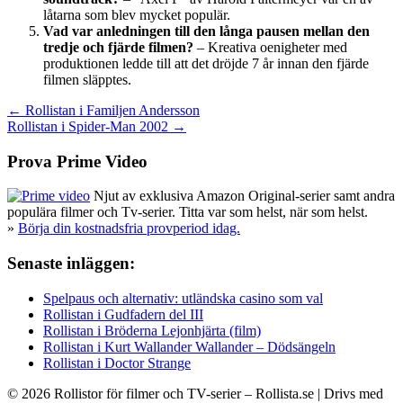
låtarna som blev mycket populär.
Vad var anledningen till den långa pausen mellan den
tredje och fjärde filmen?
– Kreativa oenigheter med
produktionen ledde till att det dröjde 7 år innan den fjärde
filmen släpptes.
Inläggsnavigering
← Rollistan i Familjen Andersson
Rollistan i Spider-Man 2002 →
Prova Prime Video
Njut av exklusiva Amazon Original-serier samt andra
populära filmer och Tv-serier. Titta var som helst, när som helst.
»
Börja din kostnadsfria provperiod idag.
Senaste inläggen:
Spelpaus och alternativ: utländska casino som val
Rollistan i Gudfadern del III
Rollistan i Bröderna Lejonhjärta (film)
Rollistan i Kurt Wallander Wallander – Dödsängeln
Rollistan i Doctor Strange
© 2026 Rollistor för filmer och TV-serier – Rollista.se
| Drivs med