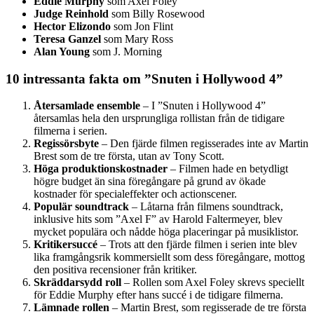
Eddie Murphy
som Axel Foley
Judge Reinhold
som Billy Rosewood
Hector Elizondo
som Jon Flint
Teresa Ganzel
som Mary Ross
Alan Young
som J. Morning
10 intressanta fakta om ”Snuten i Hollywood 4”
Återsamlade ensemble
– I ”Snuten i Hollywood 4”
återsamlas hela den ursprungliga rollistan från de tidigare
filmerna i serien.
Regissörsbyte
– Den fjärde filmen regisserades inte av Martin
Brest som de tre första, utan av Tony Scott.
Höga produktionskostnader
– Filmen hade en betydligt
högre budget än sina föregångare på grund av ökade
kostnader för specialeffekter och actionscener.
Populär soundtrack
– Låtarna från filmens soundtrack,
inklusive hits som ”Axel F” av Harold Faltermeyer, blev
mycket populära och nådde höga placeringar på musiklistor.
Kritikersuccé
– Trots att den fjärde filmen i serien inte blev
lika framgångsrik kommersiellt som dess föregångare, mottog
den positiva recensioner från kritiker.
Skräddarsydd roll
– Rollen som Axel Foley skrevs speciellt
för Eddie Murphy efter hans succé i de tidigare filmerna.
Lämnade rollen
– Martin Brest, som regisserade de tre första