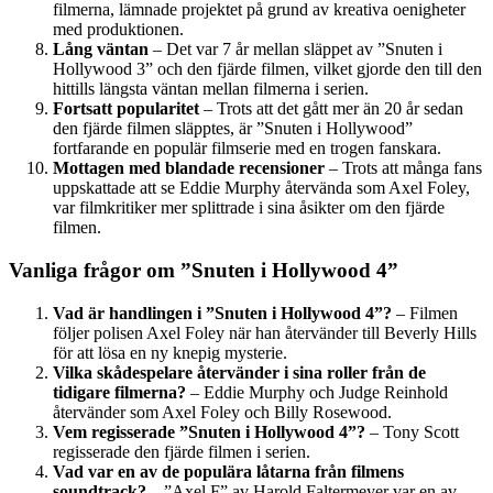
filmerna, lämnade projektet på grund av kreativa oenigheter
med produktionen.
Lång väntan
– Det var 7 år mellan släppet av ”Snuten i
Hollywood 3” och den fjärde filmen, vilket gjorde den till den
hittills längsta väntan mellan filmerna i serien.
Fortsatt popularitet
– Trots att det gått mer än 20 år sedan
den fjärde filmen släpptes, är ”Snuten i Hollywood”
fortfarande en populär filmserie med en trogen fanskara.
Mottagen med blandade recensioner
– Trots att många fans
uppskattade att se Eddie Murphy återvända som Axel Foley,
var filmkritiker mer splittrade i sina åsikter om den fjärde
filmen.
Vanliga frågor om ”Snuten i Hollywood 4”
Vad är handlingen i ”Snuten i Hollywood 4”?
– Filmen
följer polisen Axel Foley när han återvänder till Beverly Hills
för att lösa en ny knepig mysterie.
Vilka skådespelare återvänder i sina roller från de
tidigare filmerna?
– Eddie Murphy och Judge Reinhold
återvänder som Axel Foley och Billy Rosewood.
Vem regisserade ”Snuten i Hollywood 4”?
– Tony Scott
regisserade den fjärde filmen i serien.
Vad var en av de populära låtarna från filmens
soundtrack?
– ”Axel F” av Harold Faltermeyer var en av