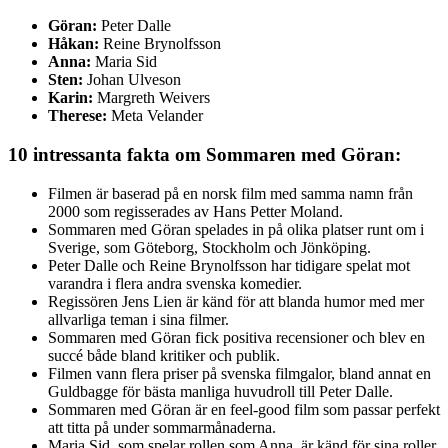
Göran:
Peter Dalle
Håkan:
Reine Brynolfsson
Anna:
Maria Sid
Sten:
Johan Ulveson
Karin:
Margreth Weivers
Therese:
Meta Velander
10 intressanta fakta om Sommaren med Göran:
Filmen är baserad på en norsk film med samma namn från
2000 som regisserades av Hans Petter Moland.
Sommaren med Göran spelades in på olika platser runt om i
Sverige, som Göteborg, Stockholm och Jönköping.
Peter Dalle och Reine Brynolfsson har tidigare spelat mot
varandra i flera andra svenska komedier.
Regissören Jens Lien är känd för att blanda humor med mer
allvarliga teman i sina filmer.
Sommaren med Göran fick positiva recensioner och blev en
succé både bland kritiker och publik.
Filmen vann flera priser på svenska filmgalor, bland annat en
Guldbagge för bästa manliga huvudroll till Peter Dalle.
Sommaren med Göran är en feel-good film som passar perfekt
att titta på under sommarmånaderna.
Maria Sid, som spelar rollen som Anna, är känd för sina roller