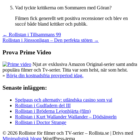
Vad tyckte kritikerna om Sommaren med Göran?
Filmen fick generellt sett positiva recensioner och blev en
succé både bland kritiker och publik.
Inläggsnavigering
← Rollistan i Tillsammans 99
Rollistan i Jönssonligan – Den perfekta stöten →
Prova Prime Video
Njut av exklusiva Amazon Original-serier samt andra
populära filmer och Tv-serier. Titta var som helst, när som helst.
»
Börja din kostnadsfria provperiod idag.
Senaste inläggen:
Spelpaus och alternativ: utländska casino som val
Rollistan i Gudfadern del III
Rollistan i Bröderna Lejonhjärta (film)
Rollistan i Kurt Wallander Wallander – Dödsängeln
Rollistan i Doctor Strange
© 2026 Rollistor för filmer och TV-serier – Rollista.se
| Drivs med
Minimalistisk blogg
WordPress-tema