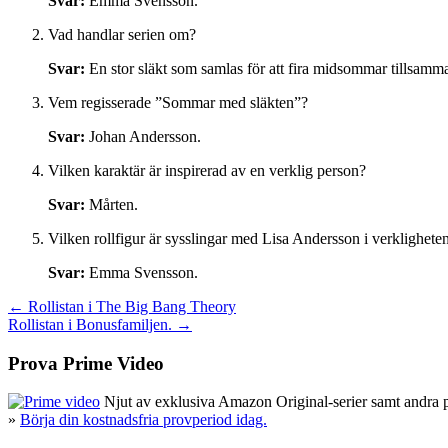
Svar:
Emma Svensson.
Vad handlar serien om?
Svar:
En stor släkt som samlas för att fira midsommar tillsamm
Vem regisserade ”Sommar med släkten”?
Svar:
Johan Andersson.
Vilken karaktär är inspirerad av en verklig person?
Svar:
Mårten.
Vilken rollfigur är sysslingar med Lisa Andersson i verklighete
Svar:
Emma Svensson.
Inläggsnavigering
← Rollistan i The Big Bang Theory
Rollistan i Bonusfamiljen. →
Prova Prime Video
Njut av exklusiva Amazon Original-serier samt andra pop
»
Börja din kostnadsfria provperiod idag.