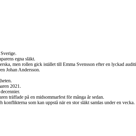
 Sverige.
aparens egna släkt.
erska, men rollen gick istället till Emma Svensson efter en lyckad audit
ören Johan Andersson.
gheten.
maren 2021.
 decennier.
paren träffade på en midsommarfest för många år sedan.
ch konflikterna som kan uppstå när en stor släkt samlas under en vecka.