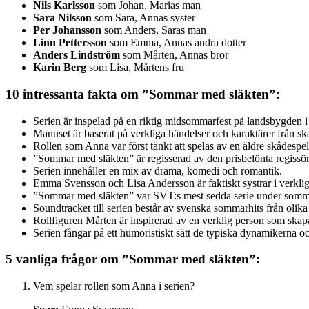
Nils Karlsson
som Johan, Marias man
Sara Nilsson
som Sara, Annas syster
Per Johansson
som Anders, Saras man
Linn Pettersson
som Emma, Annas andra dotter
Anders Lindström
som Mårten, Annas bror
Karin Berg
som Lisa, Mårtens fru
10 intressanta fakta om ”Sommar med släkten”:
Serien är inspelad på en riktig midsommarfest på landsbygden i
Manuset är baserat på verkliga händelser och karaktärer från sk
Rollen som Anna var först tänkt att spelas av en äldre skådespel
”Sommar med släkten” är regisserad av den prisbelönta regiss
Serien innehåller en mix av drama, komedi och romantik.
Emma Svensson och Lisa Andersson är faktiskt systrar i verkli
”Sommar med släkten” var SVT:s mest sedda serie under som
Soundtracket till serien består av svenska sommarhits från olika
Rollfiguren Mårten är inspirerad av en verklig person som ska
Serien fångar på ett humoristiskt sätt de typiska dynamikerna o
5 vanliga frågor om ”Sommar med släkten”:
Vem spelar rollen som Anna i serien?