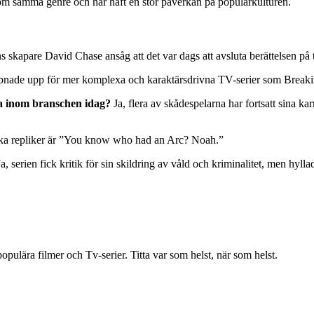
om samma genre och har haft en stor påverkan på populärkulturen.
s skapare David Chase ansåg att det var dags att avsluta berättelsen på 
nade upp för mer komplexa och karaktärsdrivna TV-serier som Break
a inom branschen idag?
Ja, flera av skådespelarna har fortsatt sina k
ka repliker är ”You know who had an Arc? Noah.”
a, serien fick kritik för sin skildring av våld och kriminalitet, men hyll
ulära filmer och Tv-serier. Titta var som helst, när som helst.