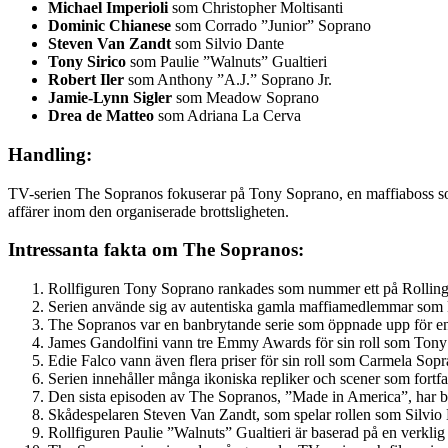
Michael Imperioli
som Christopher Moltisanti
Dominic Chianese
som Corrado ”Junior” Soprano
Steven Van Zandt
som Silvio Dante
Tony Sirico
som Paulie ”Walnuts” Gualtieri
Robert Iler
som Anthony ”A.J.” Soprano Jr.
Jamie-Lynn Sigler
som Meadow Soprano
Drea de Matteo
som Adriana La Cerva
Handling:
TV-serien The Sopranos fokuserar på Tony Soprano, en maffiaboss som 
affärer inom den organiserade brottsligheten.
Intressanta fakta om The Sopranos:
Rollfiguren Tony Soprano rankades som nummer ett på Rolling 
Serien använde sig av autentiska gamla maffiamedlemmar som kon
The Sopranos var en banbrytande serie som öppnade upp för en 
James Gandolfini vann tre Emmy Awards för sin roll som Tony
Edie Falco vann även flera priser för sin roll som Carmela So
Serien innehåller många ikoniska repliker och scener som fortfa
Den sista episoden av The Sopranos, ”Made in America”, har bli
Skådespelaren Steven Van Zandt, som spelar rollen som Silvio D
Rollfiguren Paulie ”Walnuts” Gualtieri är baserad på en ver