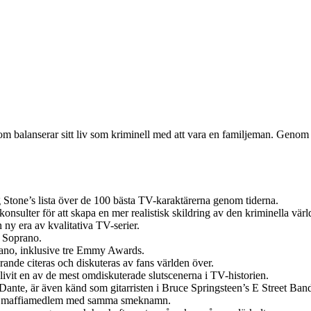
balanserar sitt liv som kriminell med att vara en familjeman. Genom s
Stone’s lista över de 100 bästa TV-karaktärerna genom tiderna.
sulter för att skapa en mer realistisk skildring av den kriminella värl
ny era av kvalitativa TV-serier.
 Soprano.
prano, inklusive tre Emmy Awards.
rande citeras och diskuteras av fans världen över.
vit en av de mest omdiskuterade slutscenerna i TV-historien.
ante, är även känd som gitarristen i Bruce Springsteen’s E Street Ban
klig maffiamedlem med samma smeknamn.