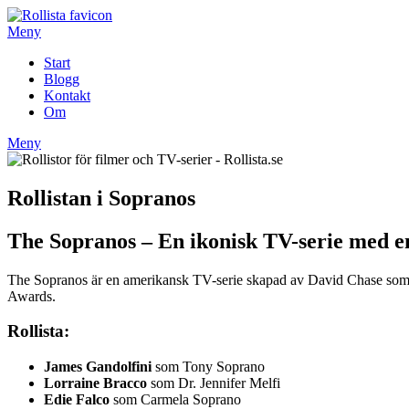
Hoppa
till
Meny
innehåll
Start
Blogg
Kontakt
Om
Meny
Rollistan i Sopranos
The Sopranos – En ikonisk TV-serie med en
The Sopranos är en amerikansk TV-serie skapad av David Chase som sän
Awards.
Rollista:
James Gandolfini
som Tony Soprano
Lorraine Bracco
som Dr. Jennifer Melfi
Edie Falco
som Carmela Soprano