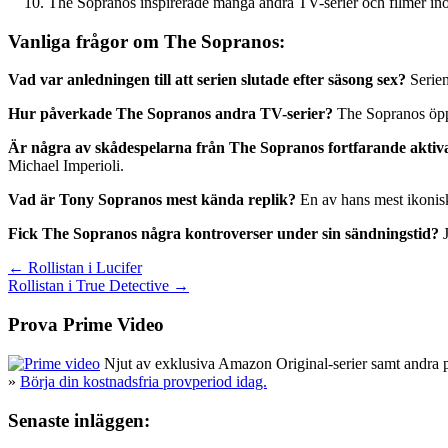
The Sopranos inspirerade många andra TV-serier och filmer in
Vanliga frågor om The Sopranos:
Vad var anledningen till att serien slutade efter säsong sex?
Serien
Hur påverkade The Sopranos andra TV-serier?
The Sopranos öpp
Är några av skådespelarna från The Sopranos fortfarande aktiv
Michael Imperioli.
Vad är Tony Sopranos mest kända replik?
En av hans mest ikonis
Fick The Sopranos några kontroverser under sin sändningstid?
J
Inläggsnavigering
← Rollistan i Lucifer
Rollistan i True Detective →
Prova Prime Video
Njut av exklusiva Amazon Original-serier samt andra pop
»
Börja din kostnadsfria provperiod idag.
Senaste inläggen: