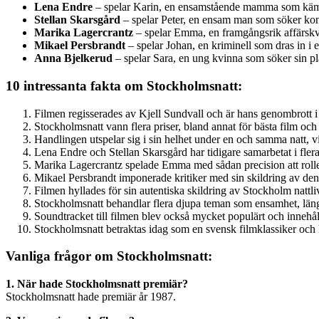
Lena Endre
– spelar Karin, en ensamstående mamma som kämpa
Stellan Skarsgård
– spelar Peter, en ensam man som söker kon
Marika Lagercrantz
– spelar Emma, en framgångsrik affärskv
Mikael Persbrandt
– spelar Johan, en kriminell som dras in i en
Anna Bjelkerud
– spelar Sara, en ung kvinna som söker sin pla
10 intressanta fakta om Stockholmsnatt:
Filmen regisserades av Kjell Sundvall och är hans genombrott i
Stockholmsnatt vann flera priser, bland annat för bästa film oc
Handlingen utspelar sig i sin helhet under en och samma natt, v
Lena Endre och Stellan Skarsgård har tidigare samarbetat i fler
Marika Lagercrantz spelade Emma med sådan precision att rolle
Mikael Persbrandt imponerade kritiker med sin skildring av de
Filmen hyllades för sin autentiska skildring av Stockholm nattli
Stockholmsnatt behandlar flera djupa teman som ensamhet, län
Soundtracket till filmen blev också mycket populärt och innehålle
Stockholmsnatt betraktas idag som en svensk filmklassiker och ha
Vanliga frågor om Stockholmsnatt:
1. När hade Stockholmsnatt premiär?
Stockholmsnatt hade premiär år 1987.