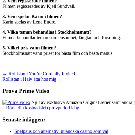
2. Vem regisserade filmen?
Filmen regisserades av Kjell Sundvall.
3. Vem spelar Karin i filmen?
Karin spelas av Lena Endre.
4. Vilka teman behandlas i Stockholmsnatt?
Filmen behandlar teman som ensamhet, längtan och försoning.
5. Vilket pris vann filmen?
Stockholmsnatt vann priset för bästa film och bästa manus.
Inläggsnavigering
← Rollistan i You’re Cordially Invited
Rollistan i Halv åtta hos mig →
Prova Prime Video
Njut av exklusiva Amazon Original-serier samt andra pop
»
Börja din kostnadsfria provperiod idag.
Senaste inläggen:
Spelpaus och alternativ: utländska casino som val