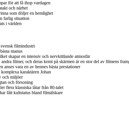
r för att få ihop vardagen
takt och närhet
inna som döljer en hemlighet
 farlig situation
ts i världen
 svensk filmindustri
h bästa manus
ilket skapar en intensiv och nervkittlande atmosfär
a andra filmer, och deras kemi på skärmen är en stor del av filmens fra
n anses vara en av hennes bästa prestationer
n komplexa karaktären Johan
v och miljöer
gtan och försoning
r flera klassiska låtar från 80-talet
r fått kultstatus bland filmälskare