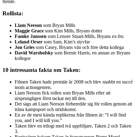
fiende.
Rollista:
Liam Neeson
som Bryan Mills
Maggie Grace
som Kim Mills, Bryans dotter
Famke Janssen
som Lenore Stuart-Mills, Bryans ex-fru
Leland Orser
som Sam, Kim’s styvfar
Jon Gries
som Casey, Bryans vän och före detta kollega
David Warshofsky
som Bernie Harris, en annan av Bryans
kollegor
10 intressanta fakta om Taken:
Filmen Taken hade premiär år 2008 och blev snabbt en succé
inom actiongenren.
Liam Neeson fick rollen som Bryan Mills efter att
ursprungligen först tackat nej till den.
Det sägs att Liam Neeson förberedde sig för rollen genom att
träna kampsport och stridskonst.
En av de mest kända replikerna från filmen är: ”I will find
you, and I will kill you.”
Taken blev en trilogi med två uppföljare, Taken 2 och Taken
3.
Regissören bakom Taken är fransmannen Pierre Morel.