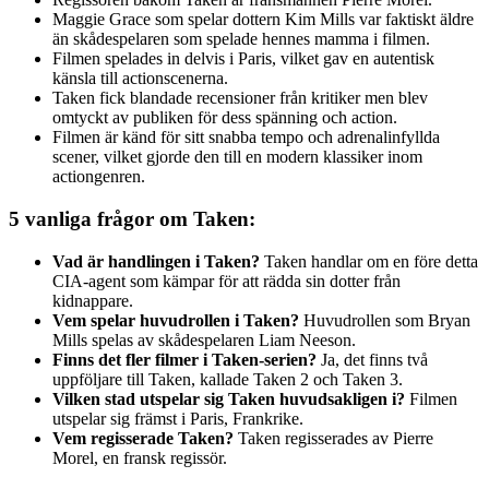
Maggie Grace som spelar dottern Kim Mills var faktiskt äldre
än skådespelaren som spelade hennes mamma i filmen.
Filmen spelades in delvis i Paris, vilket gav en autentisk
känsla till actionscenerna.
Taken fick blandade recensioner från kritiker men blev
omtyckt av publiken för dess spänning och action.
Filmen är känd för sitt snabba tempo och adrenalinfyllda
scener, vilket gjorde den till en modern klassiker inom
actiongenren.
5 vanliga frågor om Taken:
Vad är handlingen i Taken?
Taken handlar om en före detta
CIA-agent som kämpar för att rädda sin dotter från
kidnappare.
Vem spelar huvudrollen i Taken?
Huvudrollen som Bryan
Mills spelas av skådespelaren Liam Neeson.
Finns det fler filmer i Taken-serien?
Ja, det finns två
uppföljare till Taken, kallade Taken 2 och Taken 3.
Vilken stad utspelar sig Taken huvudsakligen i?
Filmen
utspelar sig främst i Paris, Frankrike.
Vem regisserade Taken?
Taken regisserades av Pierre
Morel, en fransk regissör.